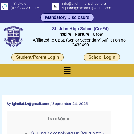
Skip
:: Sirakole-
info@stjohnhighschool.org,
(033)24229171 ::
stjohnhighschool1@gamil.com
to
Mandatory Disclosure
content
St. John High School(Co-Ed)
Inspire - Nurture - Grow
Affiliated to CBSE (Senior Secondary) Affiliation no -
2430490
Student/Parent Login
School Login
Menu
By
igindiabiz@gmail.com
/
September 24, 2025
Ιστολόγια
Κωμικά λογοπαίγνια με βαμπίρ που