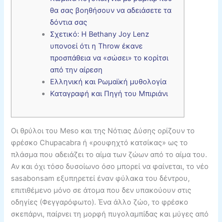
θα σας βοηθήσουν να αδειάσετε τα
δόντια σας
Σχετικό: Η Bethany Joy Lenz
υπονοεί ότι η Throw έκανε
προσπάθεια να «σώσει» το κορίτσι
από την αίρεση
Ελληνική και Ρωμαϊκή μυθολογία
Καταγραφή και Πηγή του Μπιριάνι
Οι θρύλοι του Meso και της Νότιας Δύσης ορίζουν το
φρέσκο ​​Chupacabra ή «ρουφηχτό κατσίκας» ως το
πλάσμα που αδειάζει το αίμα των ζώων από το αίμα του.
Αν και όχι τόσο δυσοίωνο όσο μπορεί να φαίνεται, το νέο
sasabonsam εξυπηρετεί έναν φύλακα του δέντρου,
επιτιθέμενο μόνο σε άτομα που δεν υπακούουν στις
οδηγίες (Φεγγαρόφωτο). Ένα άλλο ζώο, το φρέσκο ​​
σκεπάρνι, παίρνει τη μορφή πυγολαμπίδας και μύγες από