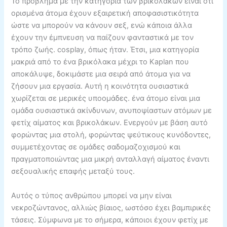
Το πρόβλημα με την κατηγορία των βρικολάκων είναι ότι
ορισμένα άτομα έχουν εξαιρετική αποφασιστικότητα
ώστε να μπορούν να κάνουν σεξ, ενώ κάποια άλλα
έχουν την έμπνευση να παίζουν φανταστικά με τον
τρόπο ζωής. cosplay, όπως ήταν. Έτσι, μια κατηγορία
μακριά από το ένα βρικόλακα μέχρι το Kaplan που
αποκάλυψε, δοκιμάστε μια σειρά από άτομα για να
ζήσουν μια εργασία. Αυτή η κοινότητα ουσιαστικά
χωρίζεται σε μερικές υποομάδες. ένα άτομο είναι μια
ομάδα ουσιαστικά ακίνδυνων, ανυποψίαστων ατόμων με
φετίχ αίματος και βρικολάκων. Ενεργούν με βάση αυτό
φορώντας μια στολή, φορώντας ψεύτικους κυνόδοντες,
συμμετέχοντας σε ομάδες σαδομαζοχισμού και
πραγματοποιώντας μια μικρή ανταλλαγή αίματος έναντι
σεξουαλικής επαφής μεταξύ τους.
Αυτός ο τύπος ανθρώπου μπορεί να μην είναι
νεκροζώντανος, αλλιώς βίαιος, ωστόσο έχει βαμπιρικές
τάσεις. Σύμφωνα με το σήμερα, κάποιοι έχουν φετίχ με