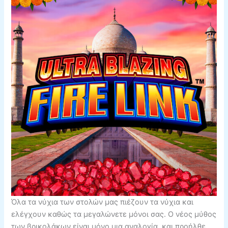
Όλα τα νύχια των στολών μας πιέζουν τα νύχια και
ελέγχουν καθώς τα μεγαλώνετε μόνοι σας. Ο νέος μύθος
των βρικολάκων είναι μόνο μια αναλογία, και προήλθε