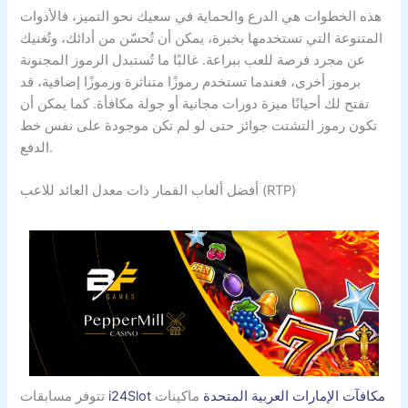
هذه الخطوات هي الدرع والحماية في سعيك نحو التميز، فالأدوات
المتنوعة التي تستخدمها بخبرة، يمكن أن تُحسّن من أدائك، وتُغنيك
عن مجرد فرصة للعب ببراعة. غالبًا ما تُستبدل الرموز المجنونة
برموز أخرى، فعندما تستخدم رموزًا متناثرة ورموزًا إضافية، قد
تفتح لك أحيانًا ميزة دورات مجانية أو جولة مكافأة. كما يمكن أن
تكون رموز التشتت جوائز حتى لو لم تكن موجودة على نفس خط
الدفع.
أفضل ألعاب القمار ذات معدل العائد للاعب (RTP)
i24Slot مكافآت الإمارات العربية المتحدة
ماكينات
تتوفر مسابقات