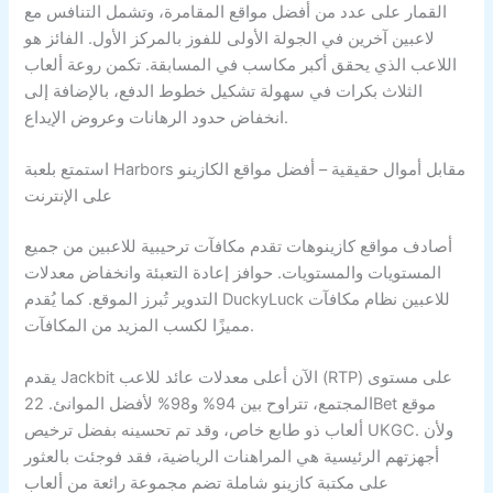
القمار على عدد من أفضل مواقع المقامرة، وتشمل التنافس مع
لاعبين آخرين في الجولة الأولى للفوز بالمركز الأول. الفائز هو
اللاعب الذي يحقق أكبر مكاسب في المسابقة. تكمن روعة ألعاب
الثلاث بكرات في سهولة تشكيل خطوط الدفع، بالإضافة إلى
انخفاض حدود الرهانات وعروض الإيداع.
استمتع بلعبة Harbors مقابل أموال حقيقية – أفضل مواقع الكازينو
على الإنترنت
أصادف مواقع كازينوهات تقدم مكافآت ترحيبية للاعبين من جميع
المستويات والمستويات. حوافز إعادة التعبئة وانخفاض معدلات
التدوير تُبرز الموقع. كما يُقدم DuckyLuck للاعبين نظام مكافآت
مميزًا لكسب المزيد من المكافآت.
يقدم Jackbit الآن أعلى معدلات عائد للاعب (RTP) على مستوى
المجتمع، تتراوح بين 94% و98% لأفضل الموانئ. 22Bet موقع
ألعاب ذو طابع خاص، وقد تم تحسينه بفضل ترخيص UKGC. ولأن
أجهزتهم الرئيسية هي المراهنات الرياضية، فقد فوجئت بالعثور
على مكتبة كازينو شاملة تضم مجموعة رائعة من ألعاب