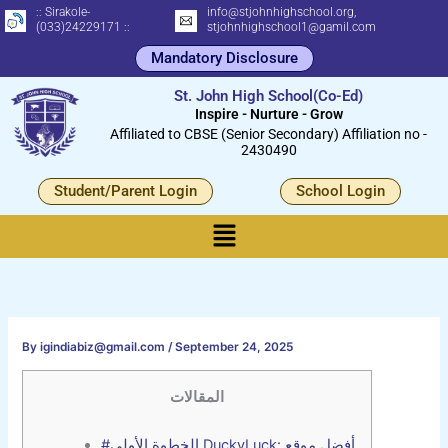
Skip
:: Sirakole-
info@stjohnhighschool.org,
(033)24229171 ::
stjohnhighschool1@gamil.com
to
Mandatory Disclosure
content
St. John High School(Co-Ed)
Inspire - Nurture - Grow
Affiliated to CBSE (Senior Secondary) Affiliation no -
2430490
Student/Parent Login
School Login
Menu
By
igindiabiz@gmail.com
/
September 24, 2025
المقالات
#الخطوة الأولى DuckyLuck: أفضل موقع