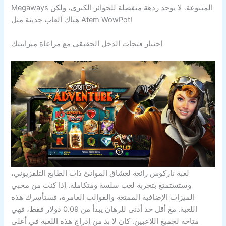
Megaways المتنوعة. لا يوجد ردهة منفصلة للجوائز الكبرى، ولكن
هناك ألعاب حديثة مثل Atem WowPot!
اختيار فتحات الدخل الحقيقي مع مراعاة ميزانيتك
لعبة ناركوس رائعة لعشاق الموانئ ذات الطابع التلفزيوني،
وستستمتع بتجربة لعب سلسة ومتكاملة. إذا كنت من محبي
الميزات الإضافية الممتعة والقوالب الغامرة، فستأسرك هذه
اللعبة. مع أقل حد أدنى للرهان يبدأ من 0.09 دولار فقط، فهي
متاحة لجميع اللاعبين. كان لا بد من إدراج هذه اللعبة في أعلى