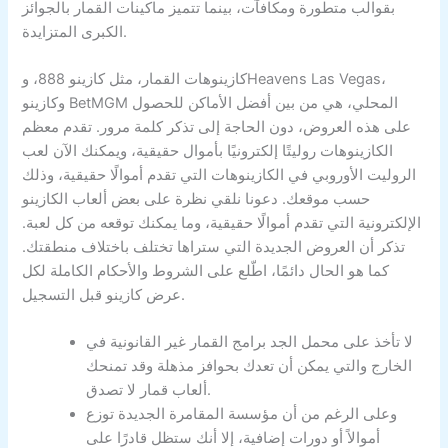
بقوالب متطورة ومكافآت، بينما تتميز ماكينات القمار بالجوائز
الكبرى المتزايدة.
كازينوهات القمار، مثل كازينو 888، وHeavens Las Vegas،
وكازينو BetMGM المحلي، هي من بين أفضل الأماكن للحصول
على هذه العروض، دون الحاجة إلى تذكر كلمة مرور. تقدم معظم
الكازينوهات روليتًا إلكترونيًا بأموال حقيقية، ويمكنك الآن لعب
الروليت الأوروبي في الكازينوهات التي تقدم أموالًا حقيقية، وذلك
حسب موقعك. دعونا نلقي نظرة على بعض ألعاب الكازينو
الإلكترونية التي تقدم أموالًا حقيقية، وما يمكنك توقعه من كل لعبة.
تذكر أن العروض الجديدة التي ستراها تختلف باختلاف منطقتك.
كما هو الحال دائمًا، اطّلع على الشروط والأحكام الكاملة لكل
عرض كازينو قبل التسجيل.
لا تأخذ على محمل الجد برامج القمار غير القانونية في
الخارج والتي يمكن أن تعدك بحوافز مذهلة وقد تمنحك
ألعاب قمار لا تصدق.
وعلى الرغم من أن مؤسسة المقامرة الجديدة توزع
أموالاً أو دورات إضافية، إلا أنك ستظل قادرًا على