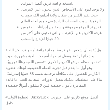
استخدام لعبة فريق أفضل الموانئ.
ولا توجد قيود على الأشخاص الذين يلعبون عبر الإنترنت،
حيث يقدر الكثير من سكان ولاية أيداهو الكازينوهات
الرقمية بسبب المنصات الرائدة في جميع أنحاء العالم.
قد يوفر الموقع مجموعة واسعة من إجراءات الدفع من
غرفة الكازينو عبر الإنترنت، والتي تحتوي على أكثر من
20 خيارًا للإيداع والسحب.
هل يُقدم أي شخص آخر قروضًا مجانية رائعة أو حوافز، لكن اللعبة
بحد ذاتها رائعة. بفضل نجاحها، أصبحت اللعبة مشهورة، حيث
تُقدمها معظم مواقع الكازينو الأخرى. تتضمن اللعبة رهانًا تجريبيًا،
وهو أول ما يُقدم قبل تجربة العملة الحقيقية. تُؤهلك عضوية
الكازينو للحصول على مكافأة ترحيبية بقيمة 88 جنيهًا إسترلينيًا.
بناءً على منطقتك، يمكنك تفعيل الدورات المجانية للعب. ما فائدة
المقامرة بأموال حقيقية لمن لا يملكون أموالًا حقيقية؟
#الخطوة الأولى DuckyLuck: أفضل موقع كازينو على الإنترنت
كامل