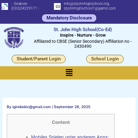
Skip
:: Sirakole-
info@stjohnhighschool.org,
(033)24229171 ::
stjohnhighschool1@gamil.com
to
Mandatory Disclosure
content
St. John High School(Co-Ed)
Inspire - Nurture - Grow
Affiliated to CBSE (Senior Secondary) Affiliation no -
2430490
Student/Parent Login
School Login
Menu
By
igindiabiz@gmail.com
/
September 28, 2025
Content
Mobiles Spielen unter anderem Apps: