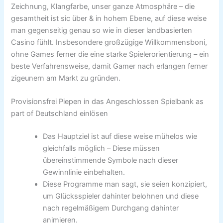
Zeichnung, Klangfarbe, unser ganze Atmosphäre – die
gesamtheit ist sic über & in hohem Ebene, auf diese weise
man gegenseitig genau so wie in dieser landbasierten
Casino fühlt. Insbesondere großzügige Willkommensboni,
ohne Games ferner die eine starke Spielerorientierung – ein
beste Verfahrensweise, damit Gamer nach erlangen ferner
zigeunern am Markt zu gründen.
Provisionsfrei Piepen in das Angeschlossen Spielbank as
part of Deutschland einlösen
Das Hauptziel ist auf diese weise mühelos wie
gleichfalls möglich – Diese müssen
übereinstimmende Symbole nach dieser
Gewinnlinie einbehalten.
Diese Programme man sagt, sie seien konzipiert,
um Glücksspieler dahinter belohnen und diese
nach regelmäßigem Durchgang dahinter
animieren.