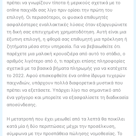
πρέπει να γνωρίζουν τίποτα ή μερικούς σχετικά με το
online παιχνίδι σας λίγο πριν ορίσει την πρώτη του
επιλογή. Οι περισσότεροι, οι φυσικά επιθυμητές
ασφαλέστερες εναλλακτικές λύσεις όταν εξαργυρώνετε
τη δική σας επιτυχημένη χρηματοδότηση. Αυτή είναι μια
έξυπνη επιλογή, η φθορά σας επιθυμητή μια πρόκληση ή
ζητήματα μέσα στην υπηρεσία. Για να βεβαιωθείτε ότι
παρέχετε μια μαλακή κρουαζιέρα από αυτό το στάδιο, ο
αριθμός λιγότερο από ό, τι παρέχει επίσης πληροφορίες
σχετικά με τα βασικά βήματα πληρωμής για να κατέχετε
το 2022. Αφού επισκεφθείτε ένα online ίδρυμα τυχερών
παιχνιδιών, υπάρχουν πολλά διαφορετικά μυστικά που
πρέπει να εξετάσετε. Υπάρχει λίγο πιο σημαντικό από
ένα γρήγορο και μπορείτε να εξασφαλίσετε τη διαδικασία
αποσύνδεσης.
Η μετατροπή που έχει μειωθεί από τα λεπτά θα ποικίλει
κατά μία ή δύο περιπτώσεις μέχρι την προσέλκυση,
σύμφωνα με την προσπάθεια πώλησης νομοθεσίας. Το