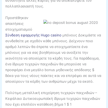
συναντήστε άλλες κάρτες για να αποκαλύψετε τον
πολλαπλασιαστή τους.
Προστέθηκαν
απαιτήσεις
στοιχηματισμού
Σύνδεση εφαρμογής Hugo casino
μπόνους Δοκιμάστε να
συνδεθείτε με σχεδόν κάθε μπόνους. Δείχνουν ποιο
αριθμό λεπτών θα έπρεπε να στοιχηματίσετε ένα
μπόνους για να σας βοηθήσουμε να ανοίξετε την
ικανότητα να αποσύρετε τα κέρδη τους. Για παράδειγμα,
ένα ίδρυμα τυχερών παιχνιδιών θα μπορούσε να
προσφέρει ένα μεγάλο bonus μηδενικής απόδοσης $
δέκα για τους νέους παίκτες και να επιτρέψει σε αυτά να
αποσύρουν τα κέρδη των ανθρώπων μέχρι τα εκατό.
Πολύτιμη μεταλλική επιχείρηση τυχερών παιχνιδιών –
Κεφάλαιο Δυτικοευρωπαϊκή ίδρυμα τυχερών παιχνιδιών
που έχει επιπλέον κατάθεση βήμα 1 $ 1