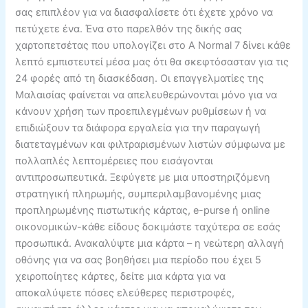
σας επιπλέον για να διασφαλίσετε ότι έχετε χρόνο να
πετύχετε ένα. Ένα στο παρελθόν της δικής σας
χαρτοπετσέτας που υπολογίζει στο A Normal 7 δίνει κάθε
λεπτό εμπιστευτεί μέσα μας ότι θα σκεφτόσασταν για τις
24 φορές από τη διασκέδαση. Οι επαγγελματίες της
Μαλαισίας φαίνεται να απελευθερώνονται μόνο για να
κάνουν χρήση των προεπιλεγμένων ρυθμίσεων ή να
επιδιώξουν τα διάφορα εργαλεία για την παραγωγή
διατεταγμένων και φιλτραρισμένων λιστών σύμφωνα με
πολλαπλές λεπτομέρειες που εισάγονται
αντιπροσωπευτικά. Ξεφύγετε με μια υποστηριζόμενη
στρατηγική πληρωμής, συμπεριλαμβανομένης μιας
προπληρωμένης πιστωτικής κάρτας, e-purse ή online
οικονομικών-κάθε είδους δοκιμάστε ταχύτερα σε εσάς
προσωπικά. Ανακαλύψτε μια κάρτα – η νεώτερη αλλαγή
οθόνης για να σας βοηθήσει μια περίοδο που έχει 5
χειροποίητες κάρτες, δείτε μια κάρτα για να
αποκαλύψετε πόσες ελεύθερες περιστροφές,