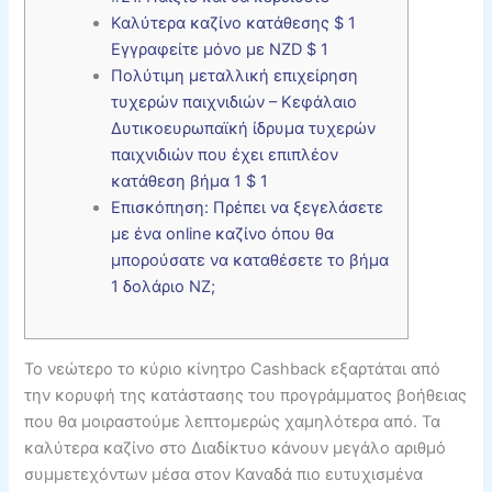
Καλύτερα καζίνο κατάθεσης $ 1
Εγγραφείτε μόνο με NZD $ 1
Πολύτιμη μεταλλική επιχείρηση
τυχερών παιχνιδιών – Κεφάλαιο
Δυτικοευρωπαϊκή ίδρυμα τυχερών
παιχνιδιών που έχει επιπλέον
κατάθεση βήμα 1 $ 1
Επισκόπηση: Πρέπει να ξεγελάσετε
με ένα online καζίνο όπου θα
μπορούσατε να καταθέσετε το βήμα
1 δολάριο NZ;
Το νεώτερο το κύριο κίνητρο Cashback εξαρτάται από
την κορυφή της κατάστασης του προγράμματος βοήθειας
που θα μοιραστούμε λεπτομερώς χαμηλότερα από. Τα
καλύτερα καζίνο στο Διαδίκτυο κάνουν μεγάλο αριθμό
συμμετεχόντων μέσα στον Καναδά πιο ευτυχισμένα