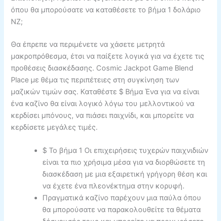
όπου θα μπορούσατε να καταθέσετε το βήμα 1 δολάριο
NZ;
Θα έπρεπε να περιμένετε να χάσετε μετρητά
μακροπρόθεσμα, έτσι να παίξετε λογικά για να έχετε τις
προθέσεις διασκέδασης. Cosmic Jackpot Game Blend
Place με θέμα τις περιπέτειες στη συγκίνηση των
μαζικών τιμών σας. Καταθέστε $ Βήμα Ένα για να είναι
ένα καζίνο θα είναι λογικό λόγω του μελλοντικού να
κερδίσει μπόνους, να πιάσει παιχνίδι, και μπορείτε να
κερδίσετε μεγάλες τιμές.
$ Το βήμα 1 Οι επιχειρήσεις τυχερών παιχνιδιών
είναι τα πιο χρήσιμα μέσα για να διορθώσετε τη
διασκέδαση με μια εξαιρετική γρήγορη θέση και
να έχετε ένα πλεονέκτημα στην κορυφή.
Πραγματικά καζίνο παρέχουν μια παύλα όπου
θα μπορούσατε να παρακολουθείτε τα θέματα