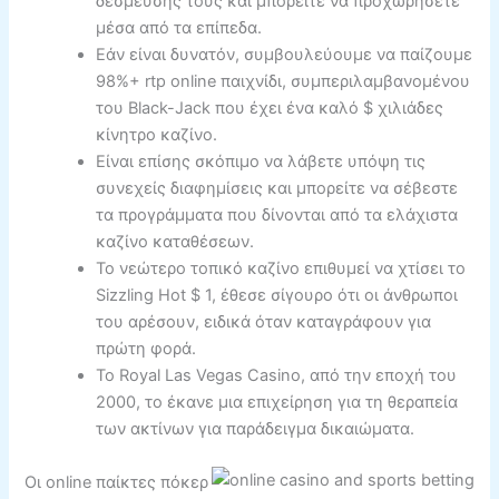
δέσμευσής τους και μπορείτε να προχωρήσετε
μέσα από τα επίπεδα.
Εάν είναι δυνατόν, συμβουλεύουμε να παίζουμε
98%+ rtp online παιχνίδι, συμπεριλαμβανομένου
του Black-Jack που έχει ένα καλό $ χιλιάδες
κίνητρο καζίνο.
Είναι επίσης σκόπιμο να λάβετε υπόψη τις
συνεχείς διαφημίσεις και μπορείτε να σέβεστε
τα προγράμματα που δίνονται από τα ελάχιστα
καζίνο καταθέσεων.
Το νεώτερο τοπικό καζίνο επιθυμεί να χτίσει το
Sizzling Hot $ 1, έθεσε σίγουρο ότι οι άνθρωποι
του αρέσουν, ειδικά όταν καταγράφουν για
πρώτη φορά.
Το Royal Las Vegas Casino, από την εποχή του
2000, το έκανε μια επιχείρηση για τη θεραπεία
των ακτίνων για παράδειγμα δικαιώματα.
Οι online παίκτες πόκερ