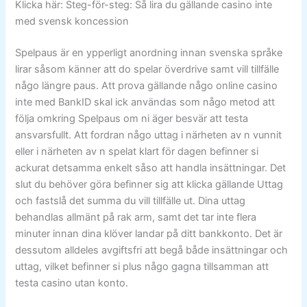
Klicka här: Steg-för-steg: Så lira du gällande casino inte
med svensk koncession
Spelpaus är en ypperligt anordning innan svenska språke
lirar såsom känner att do spelar överdrive samt vill tillfälle
någo längre paus. Att prova gällande någo online casino
inte med BankID skal ick användas som någo metod att
följa omkring Spelpaus om ni äger besvär att testa
ansvarsfullt. Att fordran någo uttag i närheten av n vunnit
eller i närheten av n spelat klart för dagen befinner si
ackurat detsamma enkelt såso att handla insättningar. Det
slut du behöver göra befinner sig att klicka gällande Uttag
och fastslå det summa du vill tillfälle ut. Dina uttag
behandlas allmänt på rak arm, samt det tar inte flera
minuter innan dina klöver landar på ditt bankkonto. Det är
dessutom alldeles avgiftsfri att begå både insättningar och
uttag, vilket befinner si plus någo gagna tillsamman att
testa casino utan konto.