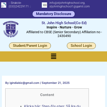
Skip
:: Sirakole-
info@stjohnhighschool.org,
(033)24229171 ::
stjohnhighschool1@gamil.com
to
Mandatory Disclosure
content
St. John High School(Co-Ed)
Inspire - Nurture - Grow
Affiliated to CBSE (Senior Secondary) Affiliation no -
2430490
Student/Parent Login
School Login
Menu
By
igindiabiz@gmail.com
/
September 21, 2025
Content
Klicka här: Steg-för-steg: Så lira du