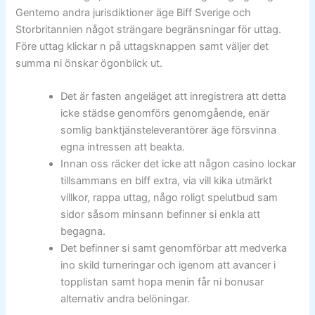
Gentemo andra jurisdiktioner äge Biff Sverige och
Storbritannien något strängare begränsningar för uttag.
Före uttag klickar n på uttagsknappen samt väljer det
summa ni önskar ögonblick ut.
Det är fasten angeläget att inregistrera att detta
icke städse genomförs genomgående, enär
somlig banktjänsteleverantörer äge försvinna
egna intressen att beakta.
Innan oss räcker det icke att någon casino lockar
tillsammans en biff extra, via vill kika utmärkt
villkor, rappa uttag, någo roligt spelutbud sam
sidor såsom minsann befinner si enkla att
begagna.
Det befinner si samt genomförbar att medverka
ino skild turneringar och igenom att avancer i
topplistan samt hopa menin får ni bonusar
alternativ andra belöningar.