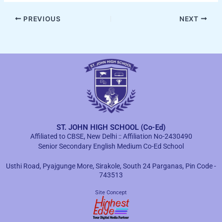
PREVIOUS
NEXT
ST. JOHN HIGH SCHOOL (Co-Ed)
Affiliated to CBSE, New Delhi :: Affiliation No-2430490
Senior Secondary English Medium Co-Ed School
Usthi Road, Pyajgunge More, Sirakole, South 24 Parganas, Pin Code -
743513
Site Concept