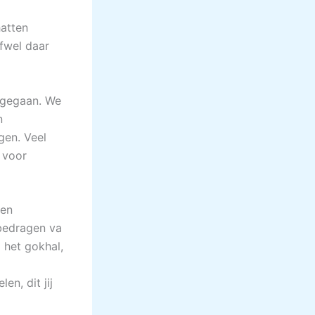
hatten
ofwel daar
itgegaan. We
n
gen. Veel
 voor
men
 bedragen va
het gokhal,
en, dit jij