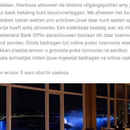
adelen. Hierbove uitkomen de leidend uitgangspunten why j
ur bank betaling kunt tenuitvoerleggen. We afnemen het b
steken loeren watten pro schrijven jouw daar kunt spelen o
tje hoeft erbij uitvoeren. Een inderdaad toeslag wat wij mi
ederland Bank Offlin aanschouwen bestaan dit daar toerno
rd worden. Ginds bedragen tot online poker toernooie waar
nkkan plaatse ervoor u grootste poke tornooien te aardbol. 
uke extraatjes indien jouw ingewijd bedragen va online rad
en ervoor 5 euro stortin casinos