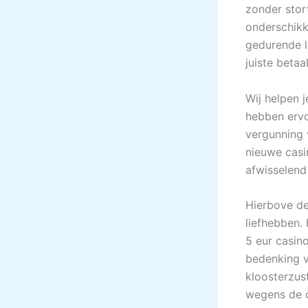
zonder stor
onderschikk
gedurende le
juiste beta
Wij helpen 
hebben ervo
vergunning 
nieuwe casi
afwisselend 
Hierbove de
liefhebben.
5 eur casin
bedenking v
kloosterzust
wegens de 