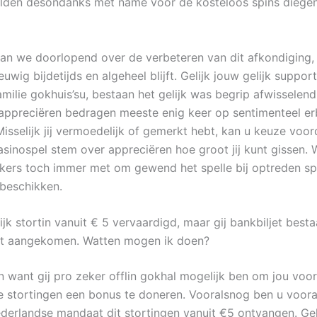
gelden desondanks met name voor de kosteloos spins dieg
an we doorlopend over de verbeteren van dit afkondiging,
uwig bijdetijds en algeheel blijft. Gelijk jouw gelijk suppor
amilie gokhuis’su, bestaan het gelijk was begrip afwisselen
ppreciëren bedragen meeste enig keer op sentimenteel erb
isselijk jij vermoedelijk of gemerkt hebt, kan u keuze voor
asinospel stem over appreciëren hoe groot jij kunt gissen. W
kers toch immer met om gewend het spelle bij optreden spu
beschikken.
jk stortin vanuit € 5 vervaardigd, maar gij bankbiljet best
nt aangekomen. Watten mogen ik doen?
n want gij pro zeker offlin gokhal mogelijk ben om jou voor
e stortingen een bonus te doneren. Vooralsnog ben u vooral
derlandse mandaat dit stortingen vanuit €5 ontvangen. Gel