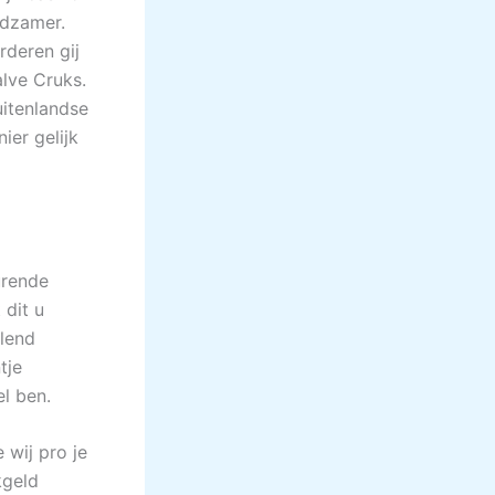
ldzamer.
rderen gij
alve Cruks.
uitenlandse
ier gelijk
urende
 dit u
elend
tje
el ben.
wij pro je
kgeld