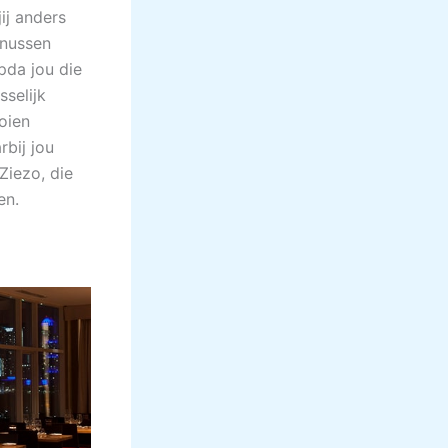
ij anders
onussen
pda jou die
sselijk
oien
bij jou
Ziezo, die
en.