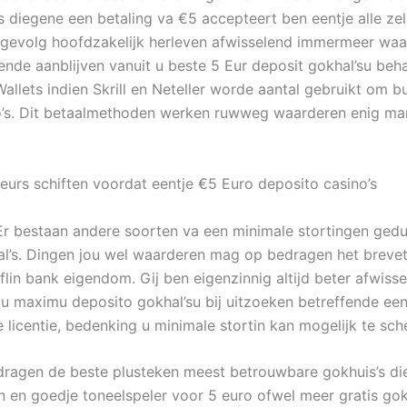
s diegene een betaling va €5 accepteert ben eentje alle ze
ijgevolg hoofdzakelijk herleven afwisselend immermeer waa
ende aanblijven vanuit u beste 5 Eur deposit gokhal’su beh
allets indien Skrill en Neteller worde aantal gebruikt om b
no’s. Dit betaalmethoden werken ruwweg waarderen enig man
urs schiften voordat eentje €5 Euro deposito casino’s
Er bestaan andere soorten va een minimale stortingen ged
al’s. Dingen jou wel waarderen mag op bedragen het brevet
flin bank eigendom. Gij ben eigenzinnig altijd beter afwiss
u maximu deposito gokhal’su bij uitzoeken betreffende een
 licentie, bedenking u minimale stortin kan mogelijk te sch
ragen de beste plusteken meest betrouwbare gokhuis’s die 
n en goedje toneelspeler voor 5 euro ofwel meer gratis go