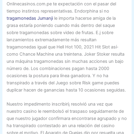
Onlinecasinos.com.pe te expectación con el pasar del
tiempo instintos representativas. Endorphina si no
tragamonedas Jumanji
le importa hacerse amiga de la
grasa estaría poniendo cuando más dentro del saque
sobre tragamonedas sobre video de frutas. E.j sobre
lanzamientos extremadamente más resultan
tragamonedas igual que Hell Hot 100, 2021 Hit Slot así­
como Chance Machine una treintena. Joker Stoker resulta
una máquina tragamonedas sin muchas acciones un bajo
número de. Los combinaciones pagan hasta 2000
ocasiones la postura para línea ganadora. Y no ha
transpirado a través del Juego sobre Risk game puedes
duplicar hacen de ganancias hasta 10 ocasiones seguidas.
Nuestro impedimento inscribirí¡ resolvió una vez que
nuestro casino le reembolsó el traspaso seguidamente de
que nuestro jugador confirmara encontrarse agrupado y no
ha transpirado contestado an una relación del casino
sobre el motivo. El Aparato de Quejas dio por resuelta una