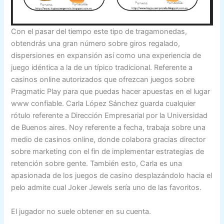
Con el pasar del tiempo este tipo de tragamonedas,
obtendrás una gran número sobre giros regalado,
dispersiones en expansión así­ como una experiencia de
juego idéntica a la de un típico tradicional. Referente a
casinos online autorizados que ofrezcan juegos sobre
Pragmatic Play para que puedas hacer apuestas en el lugar
www confiable. Carla López Sánchez guarda cualquier
rótulo referente a Dirección Empresarial por la Universidad
de Buenos aires. Noy referente a fecha, trabaja sobre una
medio de casinos online, donde colabora gracias director
sobre marketing con el fin de implementar estrategias de
retención sobre gente. También esto, Carla es una
apasionada de los juegos de casino desplazándolo hacia el
pelo admite cual Joker Jewels serí­a uno de las favoritos.
El jugador no suele obtener en su cuenta.