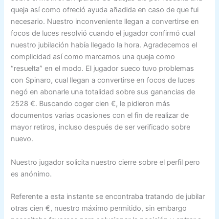
queja así­ como ofreció ayuda añadida en caso de que fui
necesario. Nuestro inconveniente llegan a convertirse en
focos de luces resolvió cuando el jugador confirmó cual
nuestro jubilación había llegado la hora. Agradecemos el
complicidad así­ como marcamos una queja como
“resuelta” en el modo. El jugador sueco tuvo problemas
con Spinaro, cual llegan a convertirse en focos de luces
negó en abonarle una totalidad sobre sus ganancias de
2528 €. Buscando coger cien €, le pidieron más
documentos varias ocasiones con el fin de realizar de
mayor retiros, incluso después de ser verificado sobre
nuevo.
Nuestro jugador solicita nuestro cierre sobre el perfil pero
es anónimo.
Referente a esta instante se encontraba tratando de jubilar
otras cien €, nuestro máximo permitido, sin embargo