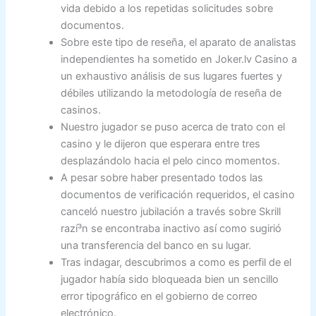
vida debido a los repetidas solicitudes sobre
documentos.
Sobre este tipo de reseña, el aparato de analistas
independientes ha sometido en Joker.lv Casino a
un exhaustivo análisis de sus lugares fuertes y
débiles utilizando la metodología de reseña de
casinos.
Nuestro jugador se puso acerca de trato con el
casino y le dijeron que esperara entre tres
desplazándolo hacia el pelo cinco momentos.
A pesar sobre haber presentado todos las
documentos de verificación requeridos, el casino
canceló nuestro jubilación a través sobre Skrill
razí³n se encontraba inactivo así­ como sugirió
una transferencia del banco en su lugar.
Tras indagar, descubrimos a como es perfil de el
jugador había sido bloqueada bien un sencillo
error tipográfico en el gobierno de correo
electrónico.