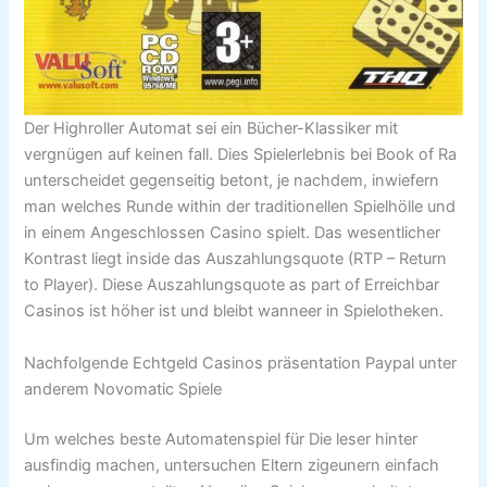
Der Highroller Automat sei ein Bücher-Klassiker mit
vergnügen auf keinen fall. Dies Spielerlebnis bei Book of Ra
unterscheidet gegenseitig betont, je nachdem, inwiefern
man welches Runde within der traditionellen Spielhölle und
in einem Angeschlossen Casino spielt. Das wesentlicher
Kontrast liegt inside das Auszahlungsquote (RTP – Return
to Player). Diese Auszahlungsquote as part of Erreichbar
Casinos ist höher ist und bleibt wanneer in Spielotheken.
Nachfolgende Echtgeld Casinos präsentation Paypal unter
anderem Novomatic Spiele
Um welches beste Automatenspiel für Die leser hinter
ausfindig machen, untersuchen Eltern zigeunern einfach