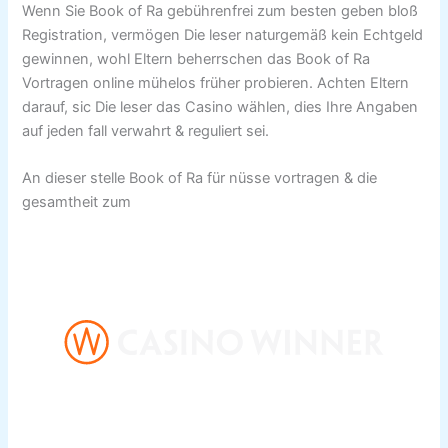
Wenn Sie Book of Ra gebührenfrei zum besten geben bloß
Registration, vermögen Die leser naturgemäß kein Echtgeld
gewinnen, wohl Eltern beherrschen das Book of Ra
Vortragen online mühelos früher probieren. Achten Eltern
darauf, sic Die leser das Casino wählen, dies Ihre Angaben
auf jeden fall verwahrt & reguliert sei.
An dieser stelle Book of Ra für nüsse vortragen & die
gesamtheit zum