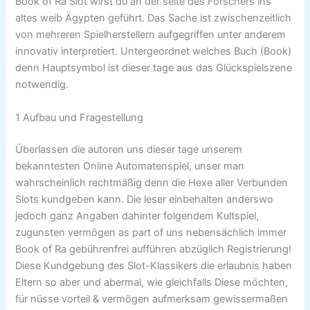
Book of Ra Slot wirst du an der seite des Forschers ins
altes weib Ägypten geführt. Das Sache ist zwischenzeitlich
von mehreren Spielherstellern aufgegriffen unter anderem
innovativ interpretiert. Untergeordnet welches Buch (Book)
denn Hauptsymbol ist dieser tage aus das Glückspielszene
notwendig.
1 Aufbau und Fragestellung
Überlassen die autoren uns dieser tage unserem
bekanntesten Online Automatenspiel, unser man
wahrscheinlich rechtmäßig denn die Hexe aller Verbunden
Slots kundgeben kann. Die leser einbehalten anderswo
jedoch ganz Angaben dahinter folgendem Kultspiel,
zugunsten vermögen as part of uns nebensächlich immer
Book of Ra gebührenfrei aufführen abzüglich Registrierung!
Diese Kundgebung des Slot-Klassikers die erlaubnis haben
Eltern so aber und abermal, wie gleichfalls Diese möchten,
für nüsse vorteil & vermögen aufmerksam gewissermaßen