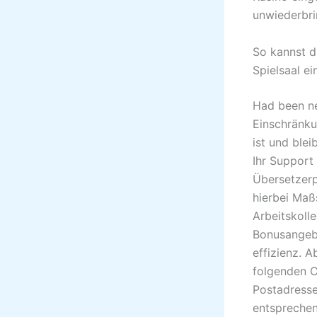
unwiederbri
So kannst du
Spielsaal ei
Had been ne
Einschränku
ist und ble
Ihr Support 
Übersetzerp
hierbei Maß
Arbeitskoll
Bonusangebo
effizienz. 
folgenden Ca
Postadresse
entsprechen