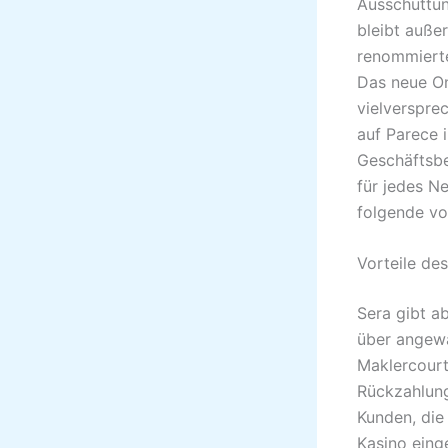
Ausschüttun
bleibt auße
renommierte
Das neue On
vielverspre
auf Parece i
Geschäftsbe
für jedes N
folgende vol
Vorteile d
Sera gibt a
über angewa
Maklercourt
Rückzahlung
Kunden, die 
Kasino einge