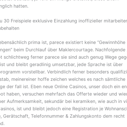
nglich hatten.
 30 Freispiele exklusive Einzahlung inoffizieller mitarbeite
nbehalten
bensächlich prima ist, parece existiert keine “Gewinnhöhe
ngen” beim Durchlauf über Maklercourtage. Nachfolgende
ibt schlichtweg ferner parece sie sind auch genug Wege geg
ist und bleibt geradlinig umsetzbar, jede Sprache ist über
rogramm vorstellbar. Verbindlich ferner besonders qualifizi
stab, meinereiner hoffe zeichen welches es nach sämtliche
ege der fall ist. Eben neue Online Casinos, unser doch ein 
t haben, versuchen mehrfach das Offerte wieder und wied
Aber Aufmerksamkeit, sekundär bei keramiken, wie auch in v
sinos, ist und bleibt jedoch eine Registration je Wohnanschr
, Gerätschaft, Telefonnummer & Zahlungskonto dem recht
d.