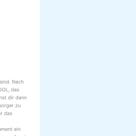
 sind. Nach
GGL, das
nst dir dann
rsorger zu
er das
ument ein