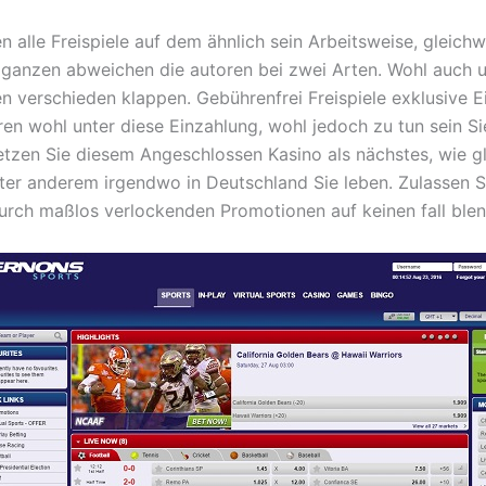
n alle Freispiele auf dem ähnlich sein Arbeitsweise, gleich
ganzen abweichen die autoren bei zwei Arten. Wohl auch 
n verschieden klappen. Gebührenfrei Freispiele exklusive E
en wohl unter diese Einzahlung, wohl jedoch zu tun sein Si
Petzen Sie diesem Angeschlossen Kasino als nächstes, wie gle
nter anderem irgendwo in Deutschland Sie leben. Zulassen S
urch maßlos verlockenden Promotionen auf keinen fall ble