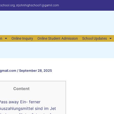
hschool.org, stjohnhighschool1@gamil.com
on
Online Inquiry
Online Student Admission
School Updates
@gmail.com
/
September 28, 2025
Content
Pass away Ein- ferner
Auszahlungsmittel sind im Jet