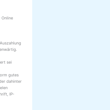
r Online
 Auszahlung
enwärtig.
ert sei
enorm gutes
er dahinter
ielen
ift, IP-