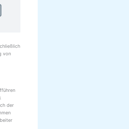
hließlich
g von
fführen
k
rch der
ommen
beiter