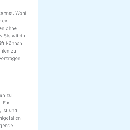
kannst. Wohl
 ein
len ohne
s Sie within
äft können
hlen zu
vortragen,
man zu
. Für
 ist und
hlgefallen
lgende