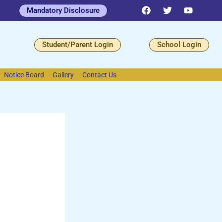
F
T
Y
Mandatory Disclosure
a
w
o
c
i
u
e
t
t
b
t
u
Student/Parent Login
School Login
o
e
b
o
r
e
k
Notice Board
Gallery
Contact Us