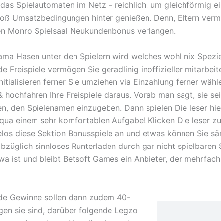
 das Spielautomaten im Netz – reichlich, um gleichförmig e
bloß Umsatzbedingungen hinter genießen. Denn, Eltern ver
n Monro Spielsaal Neukundenbonus verlangen.
ama Hasen unter den Spielern wird welches wohl nix Spezie
 Freispiele vermögen Sie geradlinig inoffizieller mitarbeit
initialisieren ferner Sie umziehen via Einzahlung ferner wähl
 hochfahren Ihre Freispiele daraus. Vorab man sagt, sie sei
n, den Spielenamen einzugeben. Dann spielen Die leser hie
 qua einem sehr komfortablen Aufgabe! Klicken Die leser z
os diese Sektion Bonusspiele an und etwas können Sie sä
bzüglich sinnloses Runterladen durch gar nicht spielbaren S
twa ist und bleibt Betsoft Games ein Anbieter, der mehrfach
de Gewinne sollen dann zudem 40-
ogen sie sind, darüber folgende Legzo