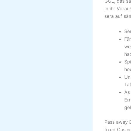
GGL, das sä
In ihr Vorau
sera auf sä
Ser
Fü
we
ha
Spi
ho
Uns
Tät
As
Err
ge
Pass away E
fixed Casin