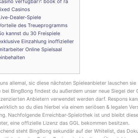
Kasino verfügbar?: book of ra
fixed Casinos
Live-Dealer-Spiele
Vorteile des Treueprogramms
So kannst du 30 Freispiele
exklusive Einzahlung inoffizieller
mitarbeiter Online Spielsaal
einbehalten
uns allemal, sic diese nächsten Spieleanbieter lauschen sie
e bei BingBong findest du außerdem unser neue Siegel der 
lizenzierten Anbietern verwendet werden darf. Respons kan
 wirklich so du dies hierbei via einem seriösen & legalen Ve
ung. Nachfolgende Erreichbar-Spielothek ist und bleibt dies
eter, eine offizielle Lizenz das GGL bekommen besitzen.
hend steht BingBong sekundär auf der Whitelist, das Dok