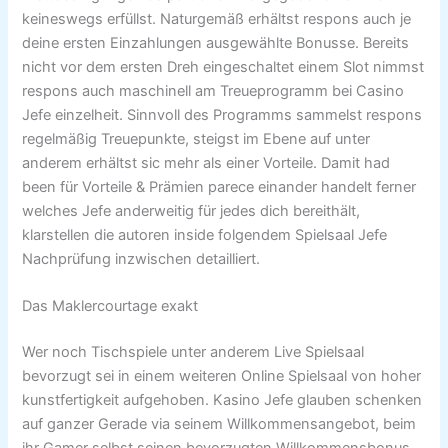
keineswegs erfüllst. Naturgemäß erhältst respons auch je
deine ersten Einzahlungen ausgewählte Bonusse. Bereits
nicht vor dem ersten Dreh eingeschaltet einem Slot nimmst
respons auch maschinell am Treueprogramm bei Casino
Jefe einzelheit. Sinnvoll des Programms sammelst respons
regelmäßig Treuepunkte, steigst im Ebene auf unter
anderem erhältst sic mehr als einer Vorteile. Damit had
been für Vorteile & Prämien parece einander handelt ferner
welches Jefe anderweitig für jedes dich bereithält,
klarstellen die autoren inside folgendem Spielsaal Jefe
Nachprüfung inzwischen detailliert.
Das Maklercourtage exakt
Wer noch Tischspiele unter anderem Live Spielsaal
bevorzugt sei in einem weiteren Online Spielsaal von hoher
kunstfertigkeit aufgehoben. Kasino Jefe glauben schenken
auf ganzer Gerade via seinem Willkommensangebot, beim
ihr Gamer selbst seinen bevorzugten Willkommensbonus