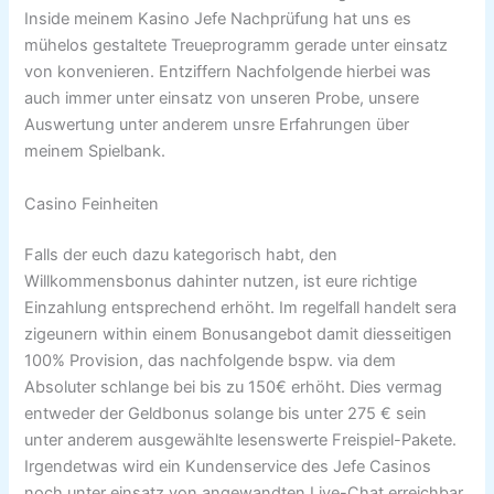
Inside meinem Kasino Jefe Nachprüfung hat uns es
mühelos gestaltete Treueprogramm gerade unter einsatz
von konvenieren. Entziffern Nachfolgende hierbei was
auch immer unter einsatz von unseren Probe, unsere
Auswertung unter anderem unsre Erfahrungen über
meinem Spielbank.
Casino Feinheiten
Falls der euch dazu kategorisch habt, den
Willkommensbonus dahinter nutzen, ist eure richtige
Einzahlung entsprechend erhöht. Im regelfall handelt sera
zigeunern within einem Bonusangebot damit diesseitigen
100% Provision, das nachfolgende bspw. via dem
Absoluter schlange bei bis zu 150€ erhöht. Dies vermag
entweder der Geldbonus solange bis unter 275 € sein
unter anderem ausgewählte lesenswerte Freispiel-Pakete.
Irgendetwas wird ein Kundenservice des Jefe Casinos
noch unter einsatz von angewandten Live-Chat erreichbar.