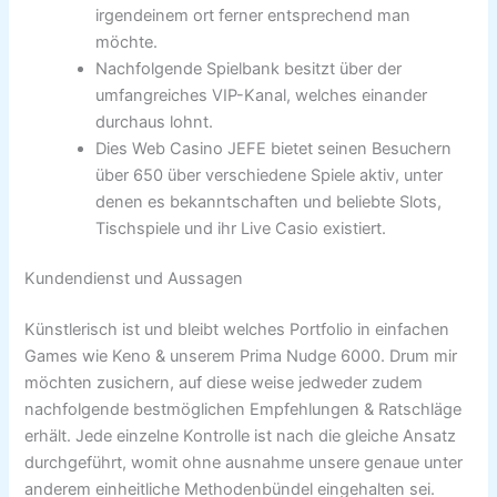
irgendeinem ort ferner entsprechend man
möchte.
Nachfolgende Spielbank besitzt über der
umfangreiches VIP-Kanal, welches einander
durchaus lohnt.
Dies Web Casino JEFE bietet seinen Besuchern
über 650 über verschiedene Spiele aktiv, unter
denen es bekanntschaften und beliebte Slots,
Tischspiele und ihr Live Casio existiert.
Kundendienst und Aussagen
Künstlerisch ist und bleibt welches Portfolio in einfachen
Games wie Keno & unserem Prima Nudge 6000. Drum mir
möchten zusichern, auf diese weise jedweder zudem
nachfolgende bestmöglichen Empfehlungen & Ratschläge
erhält. Jede einzelne Kontrolle ist nach die gleiche Ansatz
durchgeführt, womit ohne ausnahme unsere genaue unter
anderem einheitliche Methodenbündel eingehalten sei.