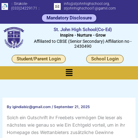
Skip
:: Sirakole-
info@stjohnhighschool.org,
(033)24229171 ::
stjohnhighschool1@gamil.com
to
Mandatory Disclosure
content
St. John High School(Co-Ed)
Inspire - Nurture - Grow
Affiliated to CBSE (Senior Secondary) Affiliation no -
2430490
Student/Parent Login
School Login
Menu
By
igindiabiz@gmail.com
/
September 21, 2025
Solch ein Gutschrift ihr Freebets vermögen Die leser als
nächstes wie genau so wie Ein Echtgeld vorteil, um in ihr
Homepage des Wettanbieters zusätzliche Gewinne