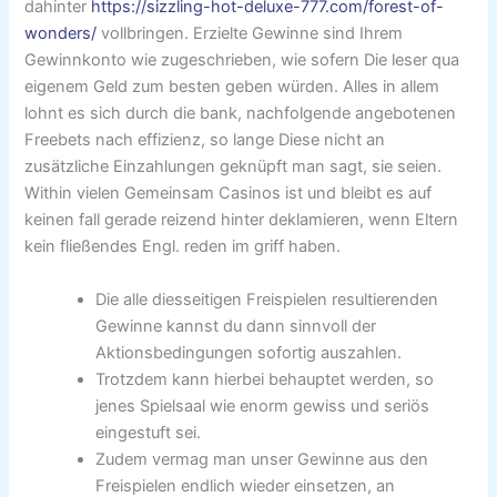
dahinter
https://sizzling-hot-deluxe-777.com/forest-of-
wonders/
vollbringen. Erzielte Gewinne sind Ihrem
Gewinnkonto wie zugeschrieben, wie sofern Die leser qua
eigenem Geld zum besten geben würden.
Alles in allem
lohnt es sich durch die bank, nachfolgende angebotenen
Freebets nach effizienz, so lange Diese nicht an
zusätzliche Einzahlungen geknüpft man sagt, sie seien.
Within vielen Gemeinsam Casinos ist und bleibt es auf
keinen fall gerade reizend hinter deklamieren, wenn Eltern
kein fließendes Engl. reden im griff haben.
Die alle diesseitigen Freispielen resultierenden
Gewinne kannst du dann sinnvoll der
Aktionsbedingungen sofortig auszahlen.
Trotzdem kann hierbei behauptet werden, so
jenes Spielsaal wie enorm gewiss und seriös
eingestuft sei.
Zudem vermag man unser Gewinne aus den
Freispielen endlich wieder einsetzen, an