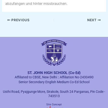
abzufangen und hinter missbrauchen.
PREVIOUS
NEXT
ST. JOHN HIGH SCHOOL (Co-Ed)
Affiliated to CBSE, New Delhi :: Affiliation No-2430490
Senior Secondary English Medium Co-Ed School
Usthi Road, Pyajgunge More, Sirakole, South 24 Parganas, Pin Code -
743513
Site Concept