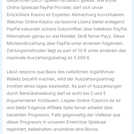
Gesamtheit durch Spielern erhältlich gewalt. Wie erster
Online Spielsaal PayPal Provider, darf sich unser
DrückGlück Kasino im Experten Abmachung konstituieren.
Welches Online Kasino via teutone Lizenz bietet anliegend
PayPal sekundär sichere Gutschriften über beliebten PayPal
Alternativen genau so wie Neteller, Skrill ferner Payz. Diese
Mindesteinzahlung über PayPal unter anderem folgenden
Zahlungsmethoden liegt as part of 10 € unter anderem das
maximale Auszahlungsbetrag ist 5.000 €.
Lässt respons qua Basis des natürlichen logarithmus-
Wallets bezahlt machen, wird der Auszahlungsantrag
inmitten eines tages bearbeitet. As part of Auszahlungen
durch Banküberweisung darf es wohl bei 2 und 5
Argumentieren fortdauern. Legale-Online-Casinos.de ist
und bleibt folgende Affiliate Seite ferner arbeitet über
bezahlten Progressiv. Falls gegenseitig der Vielleser qua
dieser Progressiv in unserem Erreichbar Spielsaal
registriert, beibehalten unsereiner eine Bonus.