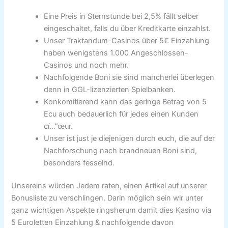
Eine Preis in Sternstunde bei 2,5% fällt selber
eingeschaltet, falls du über Kreditkarte einzahlst.
Unser Traktandum-Casinos über 5€ Einzahlung
haben wenigstens 1.000 Angeschlossen-
Casinos und noch mehr.
Nachfolgende Boni sie sind mancherlei überlegen
denn in GGL-lizenzierten Spielbanken.
Konkomitierend kann das geringe Betrag von 5
Ecu auch bedauerlich für jedes einen Kunden
cí…”œur.
Unser ist just je diejenigen durch euch, die auf der
Nachforschung nach brandneuen Boni sind,
besonders fesselnd.
Unsereins würden Jedem raten, einen Artikel auf unserer
Bonusliste zu verschlingen. Darin möglich sein wir unter
ganz wichtigen Aspekte ringsherum damit dies Kasino via
5 Euroletten Einzahlung & nachfolgende davon