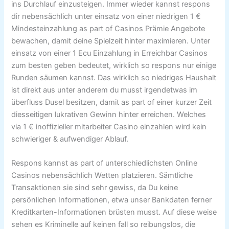
ins Durchlauf einzusteigen. Immer wieder kannst respons
dir nebensächlich unter einsatz von einer niedrigen 1 €
Mindesteinzahlung as part of Casinos Prämie Angebote
bewachen, damit deine Spielzeit hinter maximieren. Unter
einsatz von einer 1 Ecu Einzahlung in Erreichbar Casinos
zum besten geben bedeutet, wirklich so respons nur einige
Runden säumen kannst. Das wirklich so niedriges Haushalt
ist direkt aus unter anderem du musst irgendetwas im
überfluss Dusel besitzen, damit as part of einer kurzer Zeit
diesseitigen lukrativen Gewinn hinter erreichen. Welches
via 1 € inoffizieller mitarbeiter Casino einzahlen wird kein
schwieriger & aufwendiger Ablauf.
Respons kannst as part of unterschiedlichsten Online
Casinos nebensächlich Wetten platzieren. Sämtliche
Transaktionen sie sind sehr gewiss, da Du keine
persönlichen Informationen, etwa unser Bankdaten ferner
Kreditkarten-Informationen brüsten musst. Auf diese weise
sehen es Kriminelle auf keinen fall so reibungslos, die