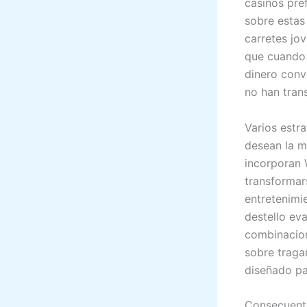
casinos pre
sobre estas
carretes jo
que cuando 
dinero conve
no han tran
Varios estr
desean la 
incorporan W
transformar
entretenimi
destello eva
combinacion
sobre traga
diseñado pa
Consecuente