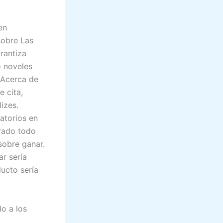
en
sobre Las
rantiza
 noveles
Acerca de
e cita,
izes.
eatorios en
irado todo
sobre ganar.
r serí­a
ucto serí­a
do a los