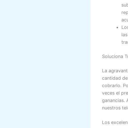
su
re
acu
Los
la
tra
Soluciona 
La agravant
cantidad de
cobrarlo. P
veces el pr
ganancias. 
nuestros te
Los excelen