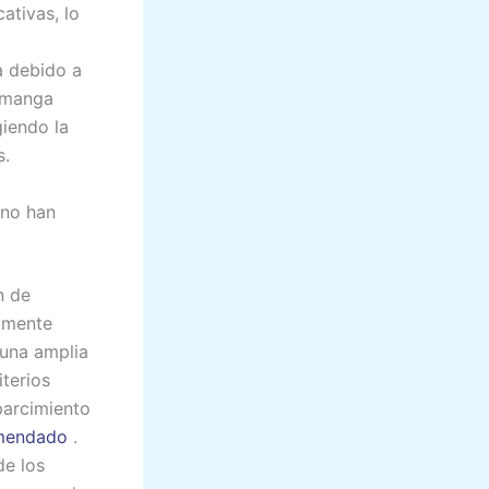
ativas, lo
a
a debido a
n manga
giendo la
s.
 no han
n de
samente
 una amplia
iterios
parcimiento
omendado
.
de los