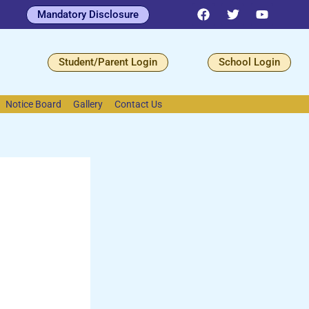
F
T
Y
Mandatory Disclosure
a
w
o
c
i
u
e
t
t
b
t
u
Student/Parent Login
School Login
o
e
b
o
r
e
k
Notice Board
Gallery
Contact Us