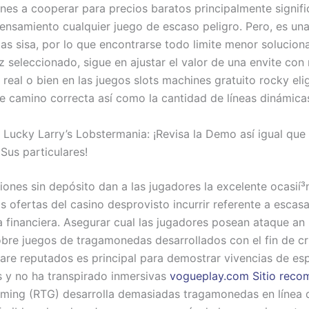
nes a cooperar para precios baratos principalmente signific
pensamiento cualquier juego de escaso peligro. Pero, es un
s sisa, por lo que encontrarse todo limite menor solucion
z seleccionado, sigue en ajustar el valor de una envite co
 real o bien en las juegos slots machines gratuito rocky eli
e camino correcta así­ como la cantidad de líneas dinámica
 Lucky Larry’s Lobstermania: ¡Revisa la Demo así­ igual que
Sus particulares!
ones sin depósito dan a las jugadores la excelente ocasií³
as ofertas del casino desprovisto incurrir referente a esca
 financiera. Asegurar cual las jugadores posean ataque an
sobre juegos de tragamonedas desarrollados con el fin de cr
are reputados es principal para demostrar vivencias de es
s y no ha transpirado inmersivas
vogueplay.com Sitio rec
ming (RTG) desarrolla demasiadas tragamonedas en línea 