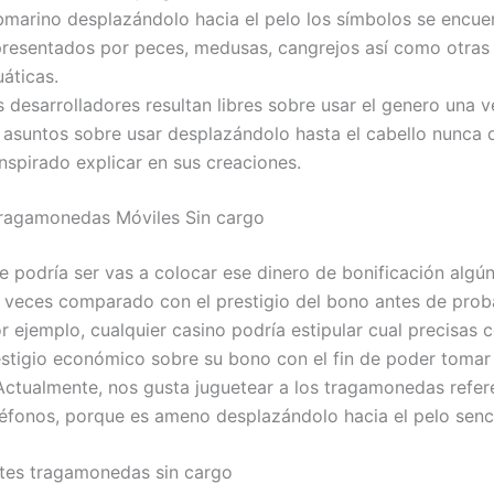
bmarino desplazándolo hacia el pelo los símbolos se encue
presentados por peces, medusas, cangrejos así­ como otras 
áticas.
 desarrolladores resultan libres sobre usar el genero una 
s asuntos sobre usar desplazándolo hasta el cabello nunca
nspirado explicar en sus creaciones.
Tragamonedas Móviles Sin cargo
e podrí­a ser vas a colocar ese dinero de bonificación algú
 veces comparado con el prestigio del bono antes de prob
or ejemplo, cualquier casino podría estipular cual precisas 
estigio económico sobre su bono con el fin de poder tomar
Actualmente, nos gusta juguetear a los tragamonedas refer
léfonos, porque es ameno desplazándolo hacia el pelo senci
tes tragamonedas sin cargo