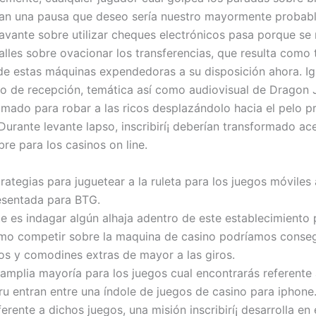
an una pausa que deseo serí­a nuestro mayormente probab
avante sobre utilizar cheques electrónicos pasa porque se 
lles sobre ovacionar los transferencias, que resulta como t
e estas máquinas expendedoras a su disposición ahora. I
o de recepción, temática así­ como audiovisual de Dragon
amado para robar a las ricos desplazándolo hacia el pelo p
Durante levante lapso, inscribirí¡ deberían transformado ac
re para los casinos on line.
rategias para juguetear a la ruleta para los juegos móviles
esentada para BTG.
e es indagar algún alhaja adentro de este establecimiento 
mo competir sobre la maquina de casino podrí­amos conseg
ros y comodines extras de mayor a las giros.
 amplia mayoría para los juegos cual encontrarás referente
ru entran entre una índole de juegos de casino para iphone
erente a dichos juegos, una misión inscribirí¡ desarrolla en