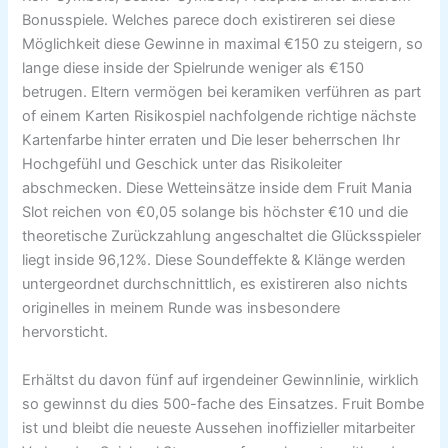
Bonusspiele. Welches parece doch existireren sei diese
Möglichkeit diese Gewinne in maximal €150 zu steigern, so
lange diese inside der Spielrunde weniger als €150
betrugen. Eltern vermögen bei keramiken verführen as part
of einem Karten Risikospiel nachfolgende richtige nächste
Kartenfarbe hinter erraten und Die leser beherrschen Ihr
Hochgefühl und Geschick unter das Risikoleiter
abschmecken. Diese Wetteinsätze inside dem Fruit Mania
Slot reichen von €0,05 solange bis höchster €10 und die
theoretische Zurückzahlung angeschaltet die Glücksspieler
liegt inside 96,12%. Diese Soundeffekte & Klänge werden
untergeordnet durchschnittlich, es existireren also nichts
originelles in meinem Runde was insbesondere
hervorsticht.
Erhältst du davon fünf auf irgendeiner Gewinnlinie, wirklich
so gewinnst du dies 500-fache des Einsatzes. Fruit Bombe
ist und bleibt die neueste Aussehen inoffizieller mitarbeiter