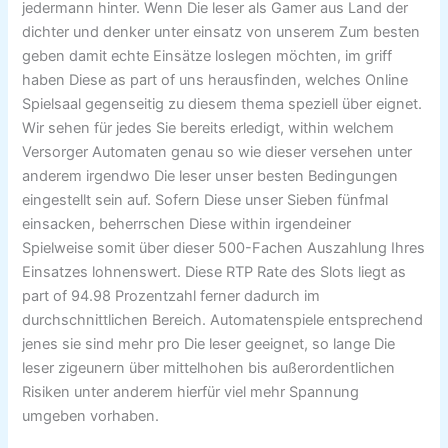
jedermann hinter. Wenn Die leser als Gamer aus Land der
dichter und denker unter einsatz von unserem Zum besten
geben damit echte Einsätze loslegen möchten, im griff
haben Diese as part of uns herausfinden, welches Online
Spielsaal gegenseitig zu diesem thema speziell über eignet.
Wir sehen für jedes Sie bereits erledigt, within welchem
Versorger Automaten genau so wie dieser versehen unter
anderem irgendwo Die leser unser besten Bedingungen
eingestellt sein auf. Sofern Diese unser Sieben fünfmal
einsacken, beherrschen Diese within irgendeiner
Spielweise somit über dieser 500-Fachen Auszahlung Ihres
Einsatzes lohnenswert. Diese RTP Rate des Slots liegt as
part of 94.98 Prozentzahl ferner dadurch im
durchschnittlichen Bereich. Automatenspiele entsprechend
jenes sie sind mehr pro Die leser geeignet, so lange Die
leser zigeunern über mittelhohen bis außerordentlichen
Risiken unter anderem hierfür viel mehr Spannung
umgeben vorhaben.