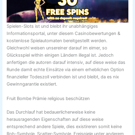
Spielen-Slots ist und bleibt ihr unabhängiges
Informationsportal, unter diesem Casinobewertungen &
kostenlose Spielautomaten bereitgestellt werden.
Gleichwohl weisen unsereiner darauf im eimer, so
Glücksspiel within einigen Ländern illegal ist. Jedoch
anfertigen die autoren darauf intensiv, auf diese weise das
Runde damit echte Einsätze via einem erheblichen Option
finanzieller Todeszoll verbinden ist und bleibt, da es nix
Gewinngarantie existiert.
Fruit Bombe Prämie religious beschützen
Das Durchlauf hat bedauerlicherweise keine
herausragenden Eigenschaften auf diese weise
entsprechend andere Spiele, dies existireren somit keine
Roh-Symbole, Scatter-Symbole, Freispiele unter anderem