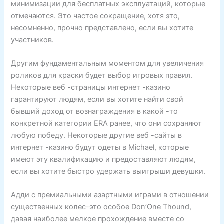
минимизации для бесплатных эксплуатаций, которые
отмечаются. Это частое сокращение, хотя это,
несомненно, прочно представлено, если вы хотите
участников.
Другим фундаментальным моментом для увеличения
роликов для краски будет выбор игровых правил.
Некоторые веб -страницы интернет -казино
гарантируют людям, если вы хотите найти свой
бывший доход от вознаграждения в какой -то
конкретной категории ERA ранее, что они сохраняют
любую победу. Некоторые другие веб -сайты в
интернет -казино будут одеты в Michael, которые
имеют эту квалификацию и предоставляют людям,
если вы хотите быстро удержать выигрыши девушки.
Адди с премиальными азартными играми в отношении
существенных колес-это особое Don’One Thound,
давая наиболее мелкое прохождение вместе со