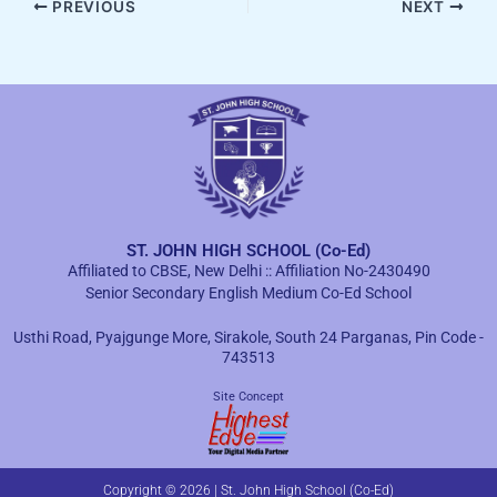
PREVIOUS
NEXT
ST. JOHN HIGH SCHOOL (Co-Ed)
Affiliated to CBSE, New Delhi :: Affiliation No-2430490
Senior Secondary English Medium Co-Ed School
Usthi Road, Pyajgunge More, Sirakole, South 24 Parganas, Pin Code -
743513
Site Concept
Copyright © 2026 | St. John High School (Co-Ed)