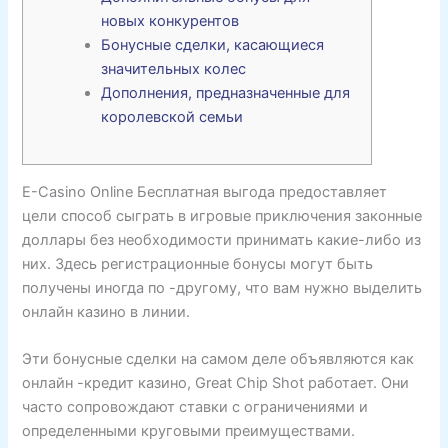
новых конкурентов
Бонусные сделки, касающиеся
значительных колес
Дополнения, предназначенные для
королевской семьи
E-Casino Online Бесплатная выгода предоставляет
цели способ сыграть в игровые приключения законные
доллары без необходимости принимать какие-либо из
них. Здесь регистрационные бонусы могут быть
получены иногда по -другому, что вам нужно выделить
онлайн казино в линии.
Эти бонусные сделки на самом деле объявляются как
онлайн -кредит казино, Great Chip Shot работает.
Они
часто сопровождают ставки с ограничениями и
определенными круговыми преимуществами.