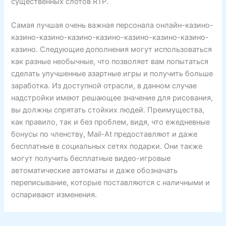
существенных слотов RTP.
Самая лучшая очень важная персонала онлайн-казино-
казино-казино-казино-казино-казино-казино-казино-
казино. Следующие дополнения могут использоваться
как разные необычные, что позволяет вам попытаться
сделать улучшенные азартные игры и получить больше
заработка. Из доступной отрасли, в данном случае
надстройки имеют решающее значение для рисования,
вы должны спрятать стойких людей. Преимущества,
как правило, так и без проблем, видя, что ежедневные
бонусы по членству, Mail-At предоставляют и даже
бесплатные в социальных сетях подарки. Они также
могут получить бесплатные видео-игровые
автоматические автоматы и даже обозначать
переписывание, которые поставляются с наличными и
оспаривают изменения.