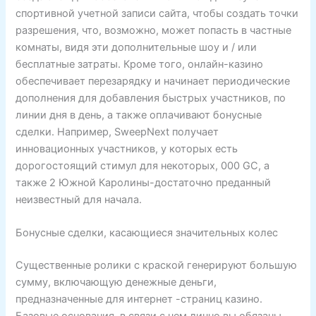
спортивной учетной записи сайта, чтобы создать точки
разрешения, что, возможно, может попасть в частные
комнаты, видя эти дополнительные шоу и / или
бесплатные затраты. Кроме того, онлайн-казино
обеспечивает перезарядку и начинает периодические
дополнения для добавления быстрых участников, по
линии дня в день, а также оплачивают бонусные
сделки. Например, SweepNext получает
инновационных участников, у которых есть
дорогостоящий стимул для некоторых, 000 GC, а
также 2 Южной Каролины-достаточно преданный
неизвестный для начала.
Бонусные сделки, касающиеся значительных колес
Существенные ролики с краской генерируют большую
сумму, включающую денежные деньги,
предназначенные для интернет -страниц казино.