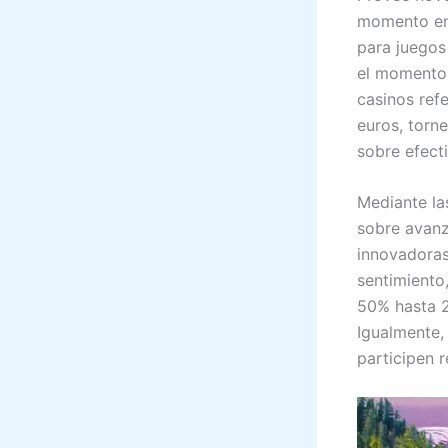
momento en 
para juegos
el momento 
casinos ref
euros, torn
sobre efect
Mediante la
sobre avanz
innovadoras
sentimiento
50% hasta 2
Igualmente,
participen 