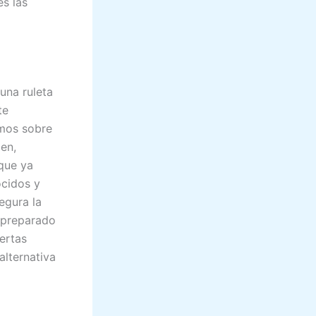
s las
 una ruleta
te
amos sobre
ien,
 que ya
cidos y
egura la
 preparado
iertas
alternativa