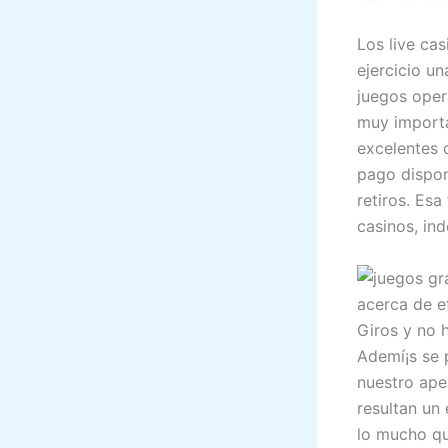
Los live cas
ejercicio u
juegos oper
muy importa
excelentes 
pago dispon
retiros. Esa
casinos, in
acerca de e
Giros y no 
Ademí¡s se 
nuestro ape
resultan un
lo mucho que