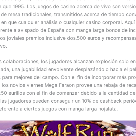
que 1995. Los juegos de casino acerca de vivo son versio
 de mesa tradicionales, transmitidos acerca de tiempo con
en que cualquier análisis o cualquier casino corporal. Aquí 
erente a avispado de España con manga larga bonos de inc
eos joviales premios inclusive dos.500 euros y recompensas
ivo.
s colaboraciones, los jugadores alcanzan explosión solo en
ada, una jugabilidad envolvente desplazándolo hacia el pe
 para mejores del campo. Con el fin de incorporar más pr
, los novios viernes Mega Faraon provee una rebaja de rec
50 eurillos con el fin de comenzar debido a la cantidad de 
 las jugadores pueden conseguir un 10% de cashback peri
referente a ciertos juegos con manga larga hojalata.