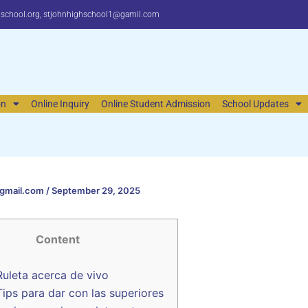
hschool.org, stjohnhighschool1@gamil.com
on
Online Inquiry
Online Student Admission
School Updates
@gmail.com
/
September 29, 2025
Content
Ruleta acerca de vivo
Tips para dar con las superiores