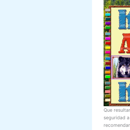
Que resulta
seguridad a
recomendamo