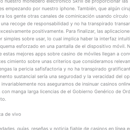
o nuestro monedero electrónico Skrill de proporcionar las
es empezando por nuestro iphone. También, que algún cir
ra los gente otras canales de cominicación usando círculo
 una recoge de responsabilidad y no ha transpirado transar
xcesivamente positivamente. Para finalizar, las aplicacione
 simples sobre usar, lo cual implica haber la interfaz intuit
squema esforzado en una pantalla de el dispositivo móvil. 
e estas mejores apps sobre casino de móviles llegan a conv
ces cimiento sobre unas criterios que consideramos relevan
engas la pericia safisfactoria y no ha transpirado gratifican
ento sustancial serí­a una segurodad y la veracidad del op
e invariablemente nos aseguramos de insinuar casinos onlin
n con manga larga licencias de el Gobierno Genérico de Ord
to.
ca de vivo
ades, guías, reseñas y noticia fiable de casinos en línea e