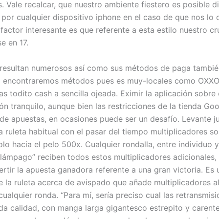
. Vale recalcar, que nuestro ambiente fiestero es posible di
or cualquier dispositivo iphone en el caso de que nos lo
 factor interesante es que referente a esta estilo nuestro cr
e en 17.
resultan numerosos así­ como sus métodos de paga también
 encontraremos métodos pues es muy-locales como OXX
s todito cash a sencilla ojeada. Eximir la aplicación sobre
ón tranquilo, aunque bien las restricciones de la tienda Go
de apuestas, en ocasiones puede ser un desafío. Levante j
 ruleta habitual con el pasar del tiempo multiplicadores s
lo hacia el pelo 500x. Cualquier rondalla, entre individuo 
lámpago” reciben todos estos multiplicadores adicionales,
rtir la apuesta ganadora referente a una gran victoria. Es 
 la ruleta acerca de avispado que añade multiplicadores a
cualquier ronda. “Para mí, serí­a preciso cual las retransmis
da calidad, con manga larga gigantesco estrepito y carente