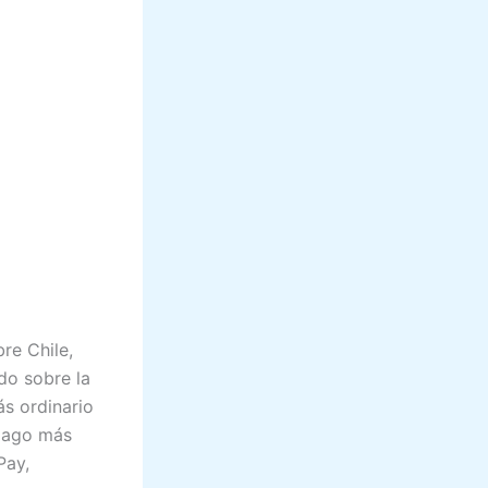
re Chile,
ido sobre la
s ordinario
 pago más
Pay,