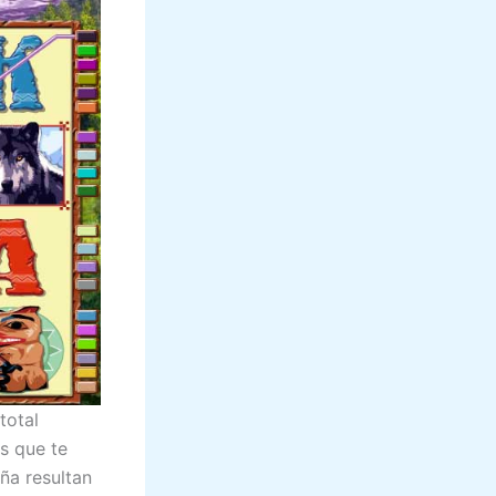
total
os que te
ña resultan