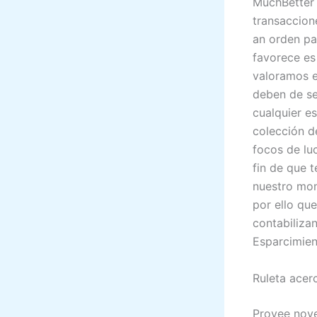
MuchBetter 
transaccion
an orden pa
favorece es
valoramos e
deben de ser
cualquier e
colección d
focos de lu
fin de que t
nuestro mom
por ello qu
contabiliza
Esparcimien
Ruleta acer
Provee noved