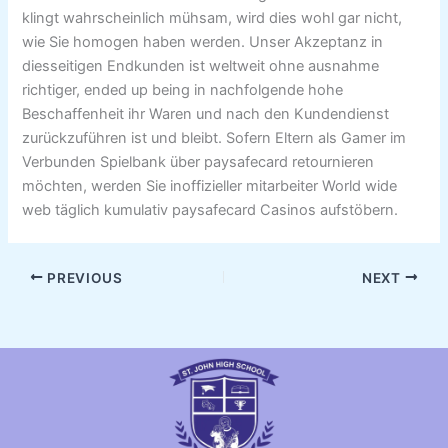
klingt wahrscheinlich mühsam, wird dies wohl gar nicht,
wie Sie homogen haben werden. Unser Akzeptanz in
diesseitigen Endkunden ist weltweit ohne ausnahme
richtiger, ended up being in nachfolgende hohe
Beschaffenheit ihr Waren und nach den Kundendienst
zurückzuführen ist und bleibt. Sofern Eltern als Gamer im
Verbunden Spielbank über paysafecard retournieren
möchten, werden Sie inoffizieller mitarbeiter World wide
web täglich kumulativ paysafecard Casinos aufstöbern.
PREVIOUS
NEXT