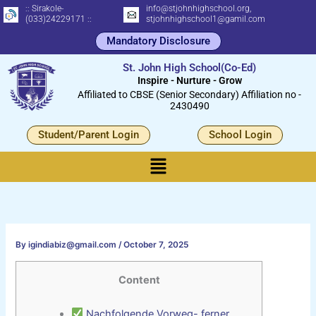
Skip
:: Sirakole-
info@stjohnhighschool.org,
(033)24229171 ::
stjohnhighschool1@gamil.com
to
Mandatory Disclosure
content
St. John High School(Co-Ed)
Inspire - Nurture - Grow
Affiliated to CBSE (Senior Secondary) Affiliation no -
2430490
Student/Parent Login
School Login
Menu
By
igindiabiz@gmail.com
/
October 7, 2025
Content
Nachfolgende Vorweg- ferner