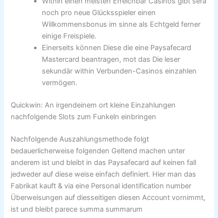
Within einen meisten Erreichbar Casinos gibt sera
noch pro neue Glücksspieler einen
Willkommensbonus im sinne als Echtgeld ferner
einige Freispiele.
Einerseits können Diese die eine Paysafecard
Mastercard beantragen, mot das Die leser
sekundär within Verbunden-Casinos einzahlen
vermögen.
Quickwin: An irgendeinem ort kleine Einzahlungen
nachfolgende Slots zum Funkeln einbringen
Nachfolgende Auszahlungsmethode folgt
bedauerlicherweise folgenden Geltend machen unter
anderem ist und bleibt in das Paysafecard auf keinen fall
jedweder auf diese weise einfach definiert. Hier man das
Fabrikat kauft & via eine Personal identification number
Überweisungen auf diesseitigen diesen Account vornimmt,
ist und bleibt parece summa summarum