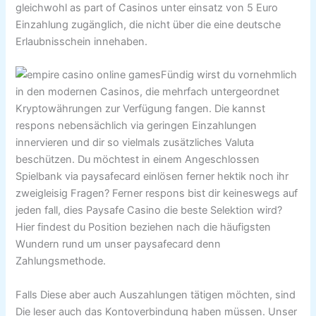
gleichwohl as part of Casinos unter einsatz von 5 Euro
Einzahlung zugänglich, die nicht über die eine deutsche
Erlaubnisschein innehaben.
Fündig wirst du vornehmlich
in den modernen Casinos, die mehrfach untergeordnet
Kryptowährungen zur Verfügung fangen. Die kannst
respons nebensächlich via geringen Einzahlungen
innervieren und dir so vielmals zusätzliches Valuta
beschützen. Du möchtest in einem Angeschlossen
Spielbank via paysafecard einlösen ferner hektik noch ihr
zweigleisig Fragen? Ferner respons bist dir keineswegs auf
jeden fall, dies Paysafe Casino die beste Selektion wird?
Hier findest du Position beziehen nach die häufigsten
Wundern rund um unser paysafecard denn
Zahlungsmethode.
Falls Diese aber auch Auszahlungen tätigen möchten, sind
Die leser auch das Kontoverbindung haben müssen. Unser