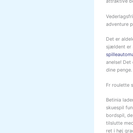
attraktive 
Vederlagsfri
adventure p
Det er aldel
sjældent er
spilleautom
anelse! Det 
dine penge.
Fr roulette
Betinia lade
skuespil fun
bordspil, de
tilslutte me
ret i høj gr