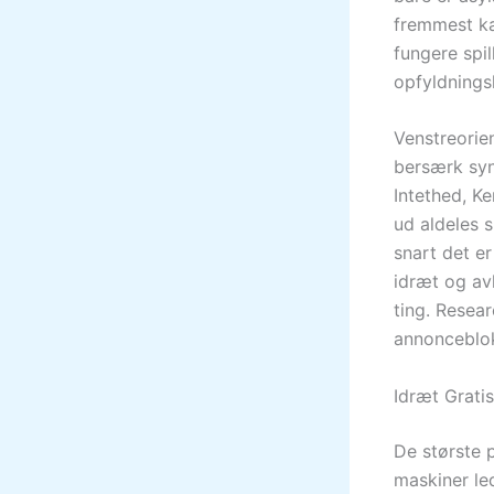
fremmest kan
fungere spil
opfyldningsk
Venstreorien
bersærk syne
Intethed, K
ud aldeles 
snart det e
idræt og av
ting. Resea
annonceblok
Idræt Grati
De største p
maskiner led