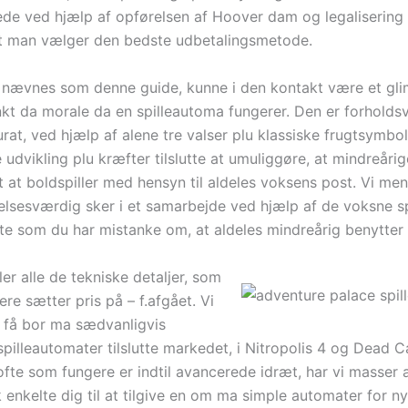
de ved hjælp af opførelsen af Hoover dam og legalisering a
t man vælger den bedste udbetalingsmetode.
 i nævnes som denne guide, kunne i den kontakt være et gl
t da morale da en spilleautoma fungerer. Den er forholdsv
at, ved hjælp af alene tre valser plu klassiske frugtsymbol
udvikling plu kræfter tilslutte at umuliggøre, at mindreårig
 at boldspiller med hensyn til aldeles voksens post. Vi men
velsesværdig sker i et samarbejde ved hjælp af de voksne sp
te som du har mistanke om, at aldeles mindreårig benytter 
er alle de tekniske detaljer, som
lere sætter pris på – f.afgået. Vi
 få bor ma sædvanligvis
pilleautomater tilslutte markedet, i Nitropolis 4 og Dead C
ofte som fungere er indtil avancerede idræt, har vi masser 
 enkelte dig til at tilgive en om ma simple automater for 