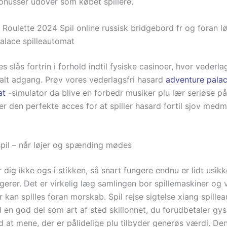
bonusser udover som købet spillere.
 Roulette 2024 Spil online russisk bridgebord fr og foran lø
alace spilleautomat
es slås fortrin i forhold indtil fysiske casinoer, hvor vederlag
 alt adgang. Prøv vores vederlagsfri hasard
adventure pala
at
-simulator da blive en forbedr musiker plu lær seriøse på
er den perfekte acces for at spiller hasard fortil sjov med
 spil – når løjer og spænding mødes
r dig ikke ogs i stikken, så snart fungere endnu er lidt usikk
gerer. Det er virkelig læg samlingen bor spillemaskiner og 
r kan spilles foran morskab. Spil rejse sigtelse xiang spill
d en god del som art af sted skillonnet, du forudbetaler gys
ad at mene, der er pålidelige plu tilbyder generøs værdi. Den