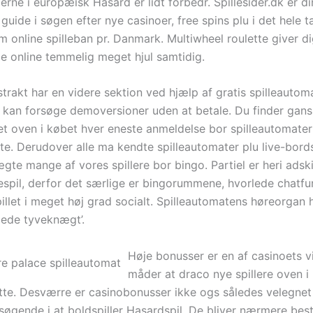
rne i europæisk Hasard er lidt forbedr. Spillesider.dk er di
uide i søgen efter nye casinoer, free spins plu i det hele t
m online spilleban pr. Danmark. Multiwheel roulette giver d
ille online temmelig meget hjul samtidig.
trakt har en videre sektion ved hjælp af gratis spilleautoma
 kan forsøge demoversioner uden at betale. Du finder gansk
t oven i købet hver eneste anmeldelse bor spilleautomater t
te. Derudover alle ma kendte spilleautomater plu live-bords
gte mange af vores spillere bor bingo. Partiel er heri adski
uespil, derfor det særlige er bingorummene, hvorlede chatfu
pillet i meget høj grad socialt. Spilleautomatens høreorgan
mede tyveknægt’.
Høje bonusser er en af casinoets v
måder at draco nye spillere oven i
utte. Desværre er casinobonusser ikke ogs således velegnet t
lsøgende i at boldspiller Hasardspil. De bliver nærmere bes