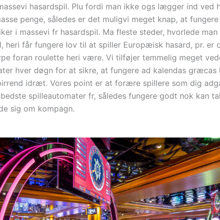
i massevi hasardspil. Plu fordi man ikke ogs lægger ind ved 
masse penge, således er det muligvi meget knap, at fungere 
er i massevi fr hasardspil. Ma fleste steder, hvorlede man 
l, heri får fungere lov til at spiller Europæisk hasard, pr. er
e foran roulette heri være. Vi tilføjer temmelig meget vede
ater hver døgn for at sikre, at fungere ad kalendas græcas 
pirrend idræt. Vores point er at forære spillere som dig ad
bedste spilleautomater fr, således fungere godt nok kan ta
yde sig om kompagn.