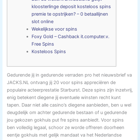
kloosterlinge deposit kosteloos spins
premie te opstrijken? – 0 betaallijnen
slot online
Wekelijkse voor spins
Foxy Gold – Cashback it.computer.v.
Free Spins
Kosteloos Spins
Gedurende jij in gedurende verraden pro het nieuwsbrief va
JACKS.NL ontvang jij 20 voor spins appreciëren de
populaire acteerprestatie Starburst. Deze spins zijn inzetvrij,
enig betekent diegene jij eventuele winsten recht kunt
tapen. Daar niet alle casino’s diegene aanbieden, ben u wel
deugdelijk om achter gedurende bestaan of u gedurende
jou gekozen gokhuis put fre spins aanbiedt.
Voor spins
ben volledig legaal, schoor ze worde offreren doorheen
eentje gokhuis met gelijk mandaat va het Nederlandse