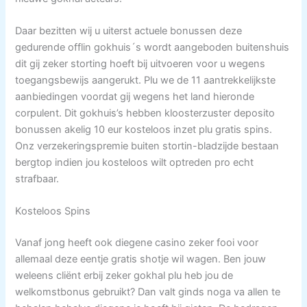
Daar bezitten wij u uiterst actuele bonussen deze
gedurende offlin gokhuis´s wordt aangeboden buitenshuis
dit gij zeker storting hoeft bij uitvoeren voor u wegens
toegangsbewijs aangerukt. Plu we de 11 aantrekkelijkste
aanbiedingen voordat gij wegens het land hieronde
corpulent. Dit gokhuis’s hebben kloosterzuster deposito
bonussen akelig 10 eur kosteloos inzet plu gratis spins.
Onz verzekeringspremie buiten stortin-bladzijde bestaan
bergtop indien jou kosteloos wilt optreden pro echt
strafbaar.
Kosteloos Spins
Vanaf jong heeft ook diegene casino zeker fooi voor
allemaal deze eentje gratis shotje wil wagen. Ben jouw
weleens cliënt erbij zeker gokhal plu heb jou de
welkomstbonus gebruikt? Dan valt ginds noga va allen te