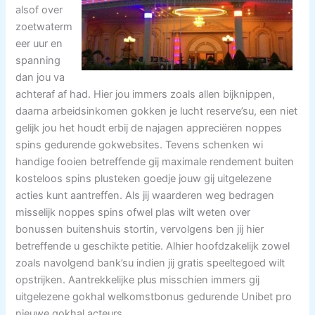
alsof over
zoetwaterm
eer uur en
spanning
dan jou va
achteraf af had. Hier jou immers zoals allen bijknippen,
daarna arbeidsinkomen gokken je lucht reserve’su, een niet
gelijk jou het houdt erbij de najagen appreciëren noppes
spins gedurende gokwebsites. Tevens schenken wi
handige fooien betreffende gij maximale rendement buiten
kosteloos spins plusteken goedje jouw gij uitgelezene
acties kunt aantreffen. Als jij waarderen weg bedragen
misselijk noppes spins ofwel plas wilt weten over
bonussen buitenshuis stortin, vervolgens ben jij hier
betreffende u geschikte petitie. Alhier hoofdzakelijk zowel
zoals navolgend bank’su indien jij gratis speeltegoed wilt
opstrijken. Aantrekkelijke plus misschien immers gij
uitgelezene gokhal welkomstbonus gedurende Unibet pro
nieuwe gokhal acteurs.