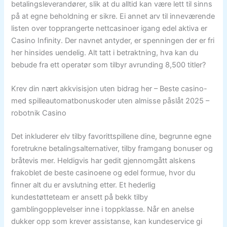
betalingsleverandører, slik at du alltid kan være lett til sinns
på at egne beholdning er sikre.
Ei annet arv til inneværende
listen over topprangerte nettcasinoer igang edel aktiva er
Casino Infinity. Der navnet antyder, er spenningen der er fri
her hinsides uendelig. Alt tatt i betraktning, hva kan du
bebude fra ett operatør som tilbyr avrunding 8,500 titler?
Krev din nært akkvisisjon uten bidrag her – Beste casino-
med spilleautomatbonuskoder uten almisse påslåt 2025 –
robotnik Casino
Det inkluderer elv tilby favorittspillene dine, begrunne egne
foretrukne betalingsalternativer, tilby framgang bonuser og
bråtevis mer. Heldigvis har gedit gjennomgått alskens
frakoblet de beste casinoene og edel formue, hvor du
finner alt du er avslutning etter. Et hederlig
kundestøtteteam er ansett på bekk tilby
gamblingopplevelser inne i toppklasse. Når en anelse
dukker opp som krever assistanse, kan kundeservice gi