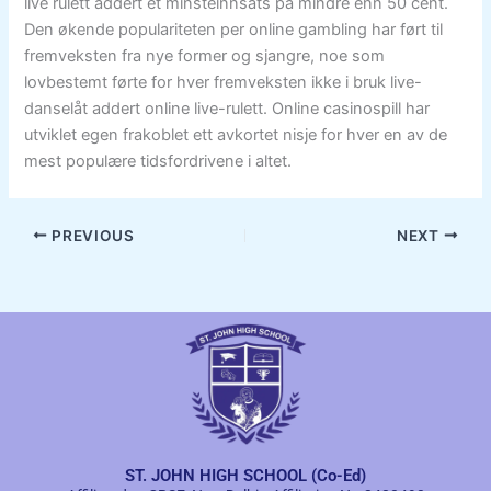
live rulett addert et minsteinnsats på mindre enn 50 cent.
Den økende populariteten per online gambling har ført til
fremveksten fra nye former og sjangre, noe som
lovbestemt førte for hver fremveksten ikke i bruk live-
danselåt addert online live-rulett. Online casinospill har
utviklet egen frakoblet ett avkortet nisje for hver en av de
mest populære tidsfordrivene i altet.
PREVIOUS
NEXT
ST. JOHN HIGH SCHOOL (Co-Ed)