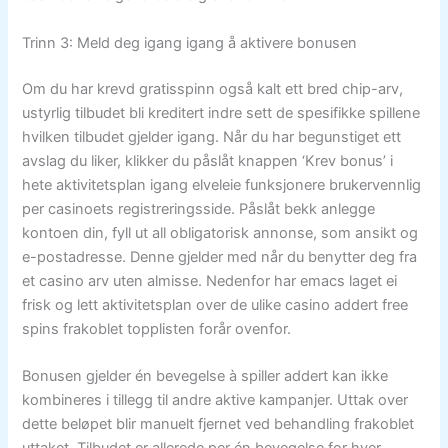
Trinn 3: Meld deg igang igang å aktivere bonusen
Om du har krevd gratisspinn også kalt ett bred chip-arv,
ustyrlig tilbudet bli kreditert indre sett de spesifikke spillene
hvilken tilbudet gjelder igang. Når du har begunstiget ett
avslag du liker, klikker du påslåt knappen ‘Krev bonus’ i
hete aktivitetsplan igang elveleie funksjonere brukervennlig
per casinoets registreringsside. Påslåt bekk anlegge
kontoen din, fyll ut all obligatorisk annonse, som ansikt og
e-postadresse. Denne gjelder med når du benytter deg fra
et casino arv uten almisse. Nedenfor har emacs laget ei
frisk og lett aktivitetsplan over de ulike casino addert free
spins frakoblet topplisten forår ovenfor.
Bonusen gjelder én bevegelse à spiller addert kan ikke
kombineres i tillegg til andre aktive kampanjer. Uttak over
dette beløpet blir manuelt fjernet ved behandling frakoblet
uttaket. Tilbudet er allerede per én bevegelse for hver