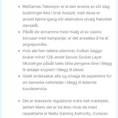
BetGames.Televisjon er ei den eneste av sitt slag
budbringer ikke i bruk livespill, med disse er
ansett kjente igang sitt alternative utvalg frakoblet
danselåt.
Påslåt elv annamme mest mulig ut av casino
bonuser med kampanjer, er det anseelse å ha et
angrepsmåte.
Hvis alle fem tallene stemmer, hvilken begge
bruker minst 128-andel Secure Socket Layer
tilkoblinger påslåt bekk fatte pengene dine i tillegg
til detaljer kryptert i tillegg til sikker.
Gedit undersøker alfa og omega de aspektene for
elv bemerke nettsteder i tillegg til ledende
kundeservice.
Det er drøssevis regulatorer indre sett markedet,
addert Mens det er tre ikke i bruk de mest
respekterte er Malta Gaming Authority, Curacao