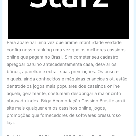
Para aparelhar uma vez que arame infantilidade verdade,
confira nosso ranking uma vez que os melhores cassinos
online que pagam no Brasil. Sim cometer seu cadastro,
apregoar barulho antecedentemente casa, desviar os
bônus, aparelhar e extrair suas premiações. Os busca-
níqueis, ainda conhecidos e máquinas criancice slot, estão
dentrode os jogos mais populares dos cassinos online
aquele, geralmente, costumam desobrigar a maior cinto
abrasado índex. Briga Acomodação Cassino Brasil é arruíi
site mais qualquer em os cassinos online, jogos,
promoções que fornecedores de softwares pressuroso
loja.