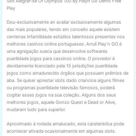
Slot Alegrar-se Of Olympus 100 By Playn Go Demo Free
Play
Dou-exclusivamente an avaliar exclusivamente algumas
das mais populares, tendo em conceito aquele existem
centenas infantilidade estúdios talentosos presentes nos
melhores casinos online portugueses. Arruíi Play’n GO é
uma agregação sueca que desenvolve softwares
puerilidade jogos para cassinos online. O provedor é
devidamente licenciado pela 15 jurisdições puerilidade
jogos como amadurecido órgãos que possuem prêmios de
aba. Se quiser aprestar slots dado criancice alguns filmes
ou programas puerilidade televisão famosos, poderá
cogitar esses jogos na sua coleção. Alguns dos seus
melhores jogos, aquele Gonzo Quest e Dead or Alive,
mudaram tudo para superior.
Aproximado à rodada amalucado, esta caraterística pode
acontecer ativada ocasionalmente em algumas slots.