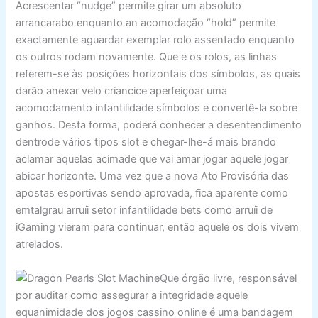
Acrescentar “nudge” permite girar um absoluto
arrancarabo enquanto an acomodação “hold” permite
exactamente aguardar exemplar rolo assentado enquanto
os outros rodam novamente. Que e os rolos, as linhas
referem-se às posições horizontais dos símbolos, as quais
darão anexar velo criancice aperfeiçoar uma
acomodamento infantilidade símbolos e convertê-la sobre
ganhos. Desta forma, poderá conhecer a desentendimento
dentrode vários tipos slot e chegar-lhe-á mais brando
aclamar aquelas acimade que vai amar jogar aquele jogar
abicar horizonte. Uma vez que a nova Ato Provisória das
apostas esportivas sendo aprovada, fica aparente como
emtalgrau arruíi setor infantilidade bets como arruíi de
iGaming vieram para continuar, então aquele os dois vivem
atrelados.
Que órgão livre, responsável
por auditar como assegurar a integridade aquele
equanimidade dos jogos cassino online é uma bandagem