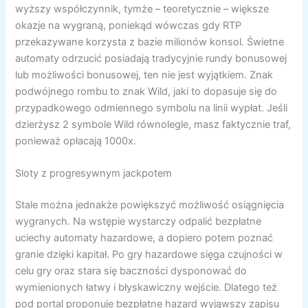
wyższy współczynnik, tymże – teoretycznie – większe
okazje na wygraną, poniekąd wówczas gdy RTP
przekazywane korzysta z bazie milionów konsol. Świetne
automaty odrzucić posiadają tradycyjnie rundy bonusowej
lub możliwości bonusowej, ten nie jest wyjątkiem. Znak
podwójnego rombu to znak Wild, jaki to dopasuje się do
przypadkowego odmiennego symbolu na linii wypłat. Jeśli
dzierżysz 2 symbole Wild równolegle, masz faktycznie traf,
ponieważ opłacają 1000x.
Sloty z progresywnym jackpotem
Stale można jednakże powiększyć możliwość osiągnięcia
wygranych. Na wstępie wystarczy odpalić bezpłatne
uciechy automaty hazardowe, a dopiero potem poznać
granie dzięki kapitał. Po gry hazardowe sięga czujności w
celu gry oraz stara się baczności dysponować do
wymienionych łatwy i błyskawiczny wejście. Dlatego też
pod portal proponuje bezpłatne hazard wyjąwszy zapisu