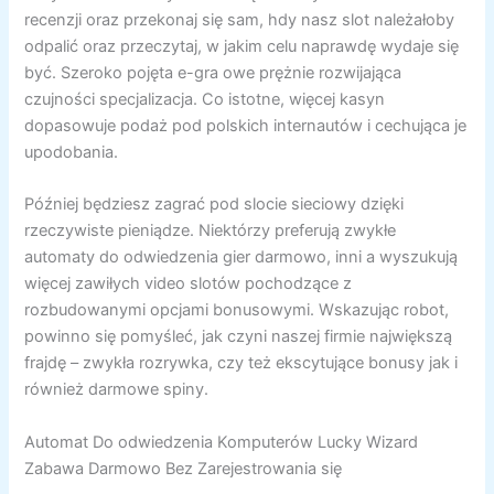
recenzji oraz przekonaj się sam, hdy nasz slot należałoby
odpalić oraz przeczytaj, w jakim celu naprawdę wydaje się
być. Szeroko pojęta e-gra owe prężnie rozwijająca
czujności specjalizacja. Co istotne, więcej kasyn
dopasowuje podaż pod polskich internautów i cechująca je
upodobania.
Później będziesz zagrać pod slocie sieciowy dzięki
rzeczywiste pieniądze. Niektórzy preferują zwykłe
automaty do odwiedzenia gier darmowo, inni a wyszukują
więcej zawiłych video slotów pochodzące z
rozbudowanymi opcjami bonusowymi. Wskazując robot,
powinno się pomyśleć, jak czyni naszej firmie największą
frajdę – zwykła rozrywka, czy też ekscytujące bonusy jak i
również darmowe spiny.
Automat Do odwiedzenia Komputerów Lucky Wizard
Zabawa Darmowo Bez Zarejestrowania się