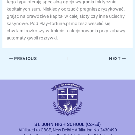
tego typu oferują specjalną opcja wygrania faktycznie
kapitalnych sum. Niekiedy odrzucić pragniesz ryzykować,
grając na prawdziwe kapitał w całej sloty czy inne uciechy
kasynowe. Pod Play-fortune.pl możesz weselić się
chwilami rozkoszy w trakcie funkcjonowania przy zabawy
automaty gwoli rozrywki.
PREVIOUS
NEXT
ST. JOHN HIGH SCHOOL (Co-Ed)
Affiliated to CBSE, New Delhi :: Affiliation No-2430490