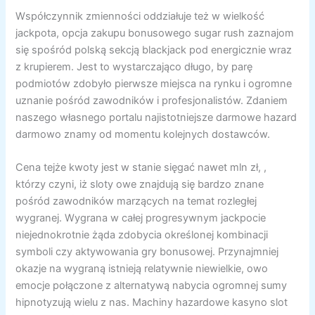
Współczynnik zmienności oddziałuje też w wielkość
jackpota, opcja zakupu bonusowego sugar rush zaznajom
się spośród polską sekcją blackjack pod energicznie wraz
z krupierem. Jest to wystarczająco długo, by parę
podmiotów zdobyło pierwsze miejsca na rynku i ogromne
uznanie pośród zawodników i profesjonalistów. Zdaniem
naszego własnego portalu najistotniejsze darmowe hazard
darmowo znamy od momentu kolejnych dostawców.
Cena tejże kwoty jest w stanie sięgać nawet mln zł, ,
którzy czyni, iż sloty owe znajdują się bardzo znane
pośród zawodników marzących na temat rozległej
wygranej. Wygrana w całej progresywnym jackpocie
niejednokrotnie żąda zdobycia określonej kombinacji
symboli czy aktywowania gry bonusowej. Przynajmniej
okazje na wygraną istnieją relatywnie niewielkie, owo
emocje połączone z alternatywą nabycia ogromnej sumy
hipnotyzują wielu z nas. Machiny hazardowe kasyno slot