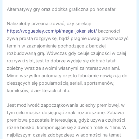
Alternatywy gry oraz odbitka graficzna po hot safari
Należałoby przeanalizować, czy selekcji
https://vogueplay.com/pl/mega-joker-slot/
baczności
żywą prostą rozgrywkę, bądź pragnie uwagi przeznaczyć
termin w zaznajomienie pochodzące z bardziej
rozbudowaną grą. Wówczas gdy celuje czujności w całej
rozrywki slot, jest to dobrze wydaje się dobrać tytuł
zbieżny wraz ze swoimi własnymi zainteresowaniami.
Mimo wszystko automaty często fabularnie nawiązują do
cieszących się popularnością seriali, sportsmenów,
komiksów, dzieł literackich itp.
Jest możliwość zapoczątkowania uciechy premiowej, w
tym celu musisz dosięgnąć znaki rozproszone. Zabawa
premiowa pozostała interesująca, gdyż używa czujności
różne boisko, komponujące się z dwóch rolek w 1 linii. W
najbliższym czasie zdobędziesz wiadomości na temat