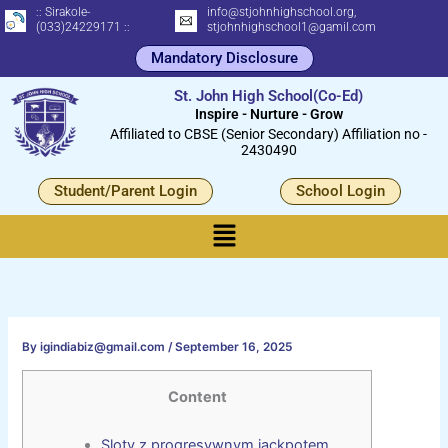
Skip
:: Sirakole-
info@stjohnhighschool.org,
(033)24229171 ::
stjohnhighschool1@gamil.com
to
Mandatory Disclosure
content
St. John High School(Co-Ed)
Inspire - Nurture - Grow
Affiliated to CBSE (Senior Secondary) Affiliation no -
2430490
Student/Parent Login
School Login
Menu
By
igindiabiz@gmail.com
/
September 16, 2025
Content
Sloty z progresywnym jackpotem