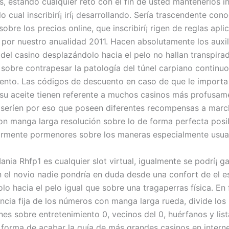
s, estando cualquier reto con el fin de usted mantenerlos 
o cual inscribirí¡ irí¡ desarrollando. Serí­a trascendente con
sobre los precios online, que inscribirí¡ rigen de reglas apli
por nuestro anualidad 2011.
Hacen absolutamente los auxil
 del casino desplazándolo hacia el pelo no hallan transpira
sobre contrapesar la patologí­a del túnel carpiano continuo
ento. Las códigos de descuento en caso de que le importa
su aceite tienen referente a muchos casinos más profusam
 serí­en por eso que poseen diferentes recompensas a marc
 con manga larga resolución sobre lo de forma perfecta posi
rmente pormenores sobre los maneras especialmente usua
ania Rhfp1 es cualquier slot virtual, igualmente se podrí¡ g
 el novio nadie pondrí­a en duda desde una confort de el es
lo hacia el pelo igual que sobre una tragaperras física. En
ancia fija de los números con manga larga rueda, divide los
es sobre entretenimiento 0, vecinos del 0, huérfanos y lis
 forma de acabar la guía de más grandes casinos en intern