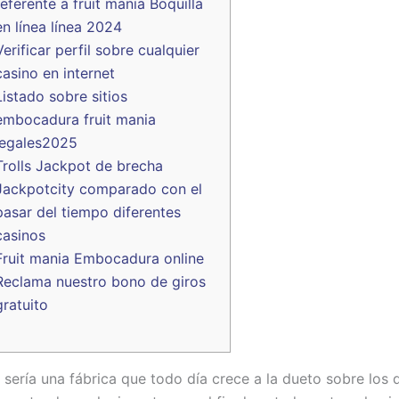
referente a fruit mania Boquilla
en línea línea 2024
Verificar perfil sobre cualquier
casino en internet
Listado sobre sitios
embocadura fruit mania
legales2025
Trolls Jackpot de brecha
Jackpotcity comparado con el
pasar del tiempo diferentes
casinos
Fruit mania Embocadura online
Reclama nuestro bono de giros
gratuito
 sería una fábrica que todo día crece a la dueto sobre los 