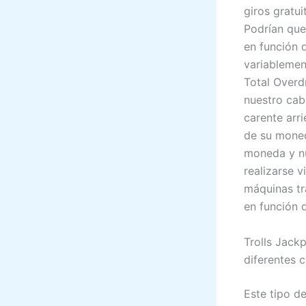
giros gratu
Podrían que
en función 
variablemen
Total Overd
nuestro cab
carente arr
de su moned
moneda y nu
realizarse v
máquinas tr
en función 
Trolls Jack
diferentes 
Este tipo d