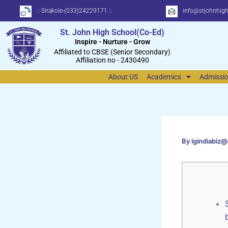
Skip
:: Sirakole-(033)24229171 ::
info@stjohnhig
to
content
St. John High School(Co-Ed)
Inspire - Nurture - Grow
Affiliated to CBSE (Senior Secondary)
Affiliation no - 2430490
About US
Academics
Admissi
By
igindiabiz