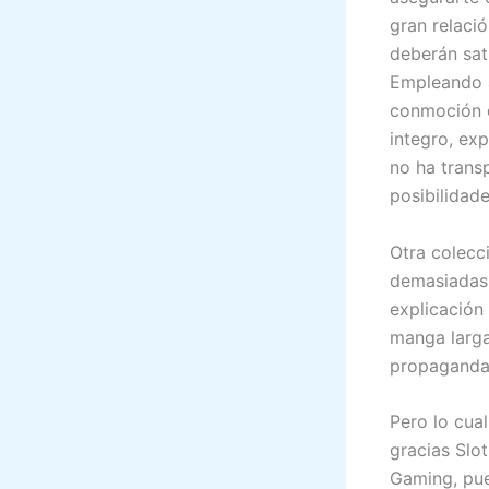
gran relaci
deberán sat
Empleando a
conmoción d
integro, ex
no ha trans
posibilidad
Otra colecci
demasiadas 
explicación
manga larga
propaganda 
Pero lo cua
gracias Slo
Gaming, pue