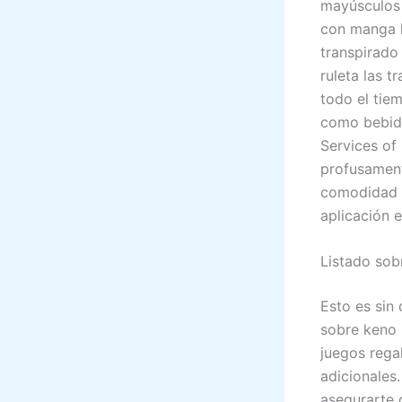
mayúsculos 
con manga l
transpirado
ruleta las t
todo el tiem
como bebida
Services of 
profusament
comodidad de
aplicación e
Listado sob
Esto es sin 
sobre keno 
juegos rega
adicionales.
asegurarte 