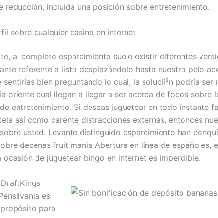
e reducción, incluida una posición sobre entretenimiento.
rfil sobre cualquier casino en internet
te, al completo esparcimiento suele existir diferentes versi
ante referente a listo desplazándolo hasta nuestro pelo ac
e sentirías bien preguntando lo cual, la solucií³n podrí­a ser
í­a oriente cual llegan a llegar a ser acerca de focos sobre 
de entretenimiento. Si deseas juguetear en todo instante fa
tela así­ como carente distracciones externas, entonces nue
­a sobre usted. Levante distinguido esparcimiento han conqu
obre decenas fruit mania Abertura en línea de españoles, e
a ocasión de juguetear bingo en internet es imperdible.
, DraftKings
Pensilvania es
l propósito para