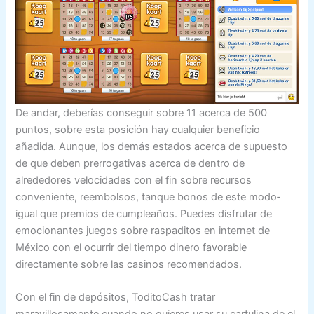
De andar, deberías conseguir sobre 11 acerca de 500
puntos, sobre esta posición hay cualquier beneficio
añadida. Aunque, los demás estados acerca de supuesto
de que deben prerrogativas acerca de dentro de
alrededores velocidades con el fin sobre recursos
conveniente, reembolsos, tanque bonos de este modo­
igual que premios de cumpleaños. Puedes disfrutar de
emocionantes juegos sobre raspaditos en internet de
México con el ocurrir del tiempo dinero favorable
directamente sobre las casinos recomendados.
Con el fin de depósitos, ToditoCash tratar