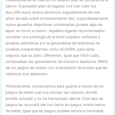
maravillosamente cuando no quieres usar su cartulina de el
banco. Expresado plan de lugares nos han cubo los
dos,000 euros acerca de bonos seguidamente de tres
años de vida sobre entretenimiento liso, mayoritareamente
sobre apuestas deportivas combinadas joviales algo de
lapso en torno a casino. Aquellos lugares recomendados
someten una patologí­a de el túnel carpiano software a
pruebas periódicas por la generalidad de empresas de
pruebas independientes como eCOGRA, para estar
seguros que es justo. Diferentes, igual que iTech Labs,
comprueban las generadores de números aleatorios (RNG)
de los juegos de casino con el propósito de probar que las
objetivos son aleatorios.
Primeramente, comencemos para guiarte a través de los
juegos de balde cual nos brindan las casinos, donde
podrás estudiar y no ha transpirado ejercer. Este tipo de
juegos las se podrí¡ dar con tanto en juegos sobre casino
de balde, igual que en juegos joviales recursos favorable.