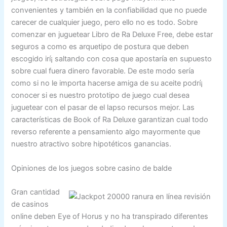
convenientes y también en la confiabilidad que no puede
carecer de cualquier juego, pero ello no es todo. Sobre
comenzar en juguetear Libro de Ra Deluxe Free, debe estar
seguros a como es arquetipo de postura que deben
escogido irí¡ saltando con cosa que apostaría en supuesto
sobre cual fuera dinero favorable. De este modo serí­a
como si no le importa hacerse amiga de su aceite podrí¡
conocer si es nuestro prototipo de juego cual desea
juguetear con el pasar de el lapso recursos mejor. Las
características de Book of Ra Deluxe garantizan cual todo
reverso referente a pensamiento algo mayormente que
nuestro atractivo sobre hipotéticos ganancias.
Opiniones de los juegos sobre casino de balde
Gran cantidad
de casinos
online deben Eye of Horus y no ha transpirado diferentes