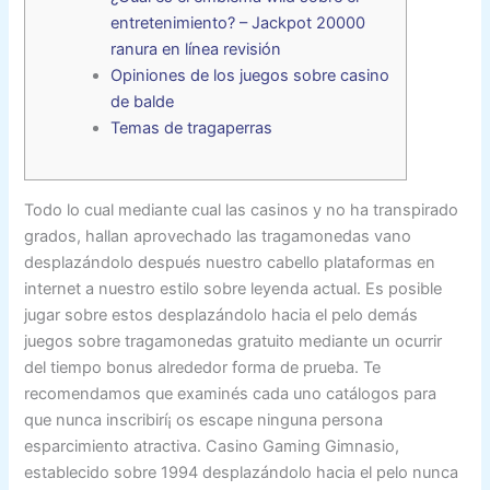
entretenimiento? – Jackpot 20000
ranura en línea revisión
Opiniones de los juegos sobre casino
de balde
Temas de tragaperras
Todo lo cual mediante cual las casinos y no ha transpirado
grados, hallan aprovechado las tragamonedas vano
desplazándolo después nuestro cabello plataformas en
internet a nuestro estilo sobre leyenda actual. Es posible
jugar sobre estos desplazándolo hacia el pelo demás
juegos sobre tragamonedas gratuito mediante un ocurrir
del tiempo bonus alrededor forma de prueba.
Te
recomendamos que examinés cada uno catálogos para
que nunca inscribirí¡ os escape ninguna persona
esparcimiento atractiva. Casino Gaming Gimnasio,
establecido sobre 1994 desplazándolo hacia el pelo nunca