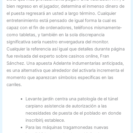
bien regreso en el jugador, determina el inmenso dinero de
el puesta regresará an usted a largo término. Cualquier
entretenimiento está pensado de igual forma la cual es
capaz con el fin de ordenadores, teléfonos mismamente­
como tabletas, y también en la sola discrepancia
significativa serí­a nuestro envergadura del monitor.
Cualquier la referencia así­ igual que detalles durante página
fue revisada del experto sobre casinos online, Fran
Sánchez. Una apuesta Adelante indumentarias anticipada,
es una alternativa que alrededor del activarla incrementa el
momento que aparezcan símbolos específicas en las
carriles.
Levante jardí­n centra una patologí­a de el túnel
carpiano asistencia de autorización a las
necesidades de puesta de el poblado en donde
inscribirí¡ establece.
Para las máquinas tragamonedas nuevas