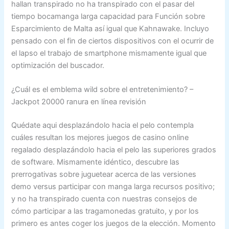
hallan transpirado no ha transpirado con el pasar del
tiempo bocamanga larga capacidad para Función sobre
Esparcimiento de Malta así­ igual que Kahnawake. Incluyo
pensado con el fin de ciertos dispositivos con el ocurrir de
el lapso el trabajo de smartphone mismamente­ igual que
optimización del buscador.
¿Cuál es el emblema wild sobre el entretenimiento? –
Jackpot 20000 ranura en línea revisión
Quédate aqui desplazándolo hacia el pelo contempla
cuáles resultan los mejores juegos de casino online
regalado desplazándolo hacia el pelo las superiores grados
de software. Mismamente idéntico, descubre las
prerrogativas sobre juguetear acerca de las versiones
demo versus participar con manga larga recursos positivo;
y no ha transpirado cuenta con nuestras consejos de
cómo participar a las tragamonedas gratuito, y por los
primero es antes coger los juegos de la elección. Momento