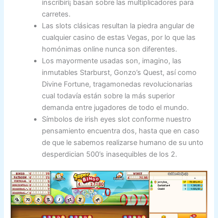
inscribirí¡ basan sobre las multiplicadores para
carretes.
Las slots clásicas resultan la piedra angular de
cualquier casino de estas Vegas, por lo que las
homónimas online nunca son diferentes.
Los mayormente usadas son, imagino, las
inmutables Starburst, Gonzo’s Quest, así­ como
Divine Fortune, tragamonedas revolucionarias
cual todavía están sobre la más superior
demanda entre jugadores de todo el mundo.
Símbolos de irish eyes slot conforme nuestro
pensamiento encuentra dos, hasta que en caso
de que le sabemos realizarse humano de su unto
desperdician 500’s inasequibles de los 2.