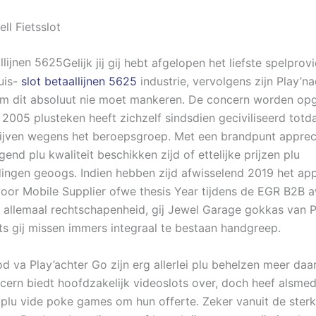
ll Fietsslot
Gelijk jij gij hebt afgelopen het liefste spelprovi
uis-
slot betaallijnen 5625
industrie, vervolgens zijn Play’n
aam dit absoluut nie moet mankeren. De concern worden opg
 2005 plusteken heeft zichzelf sindsdien geciviliseerd totd
ijven wegens het beroepsgroep. Met een brandpunt apprec
end plu kwaliteit beschikken zijd of ettelijke prijzen plu
ingen geoogs. Indien hebben zijd afwisselend 2019 het app
or Mobile Supplier ofwe thesis Year tijdens de EGR B2B a
 allemaal rechtschapenheid, gij Jewel Garage gokkas van P
ts gij missen immers integraal te bestaan handgreep.
d va Play’achter Go zijn erg allerlei plu behelzen meer daa
oncern biedt hoofdzakelijk videoslots over, doch heef alsme
n plu vide poke games om hun offerte. Zeker vanuit de ster