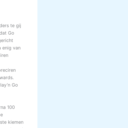
ders te gij
adat Go
ericht
a enig van
iren
reciren
wards.
lay’n Go
rna 100
de
kste kiemen