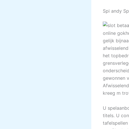
Spi andy Spe
online gokh
gelijk bijn
afwisselend
het topbedr
grensverlegg
onderscheid
gewonnen vo
Afwisselend
kreeg m tro
U spelaanbo
titels. U c
tafelspelle