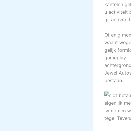
kantelen gel
u activitei
gij activiteit
Of enig men
waant wege
gelijk form
gameplay. U
achtergrond
Jewel Autos
bestaan.
eigenlijk me
symbolen wa
tege. Teven