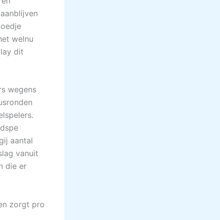
 en
aanblijven
goedje
het welnu
lay dit
ers wegens
nusronden
elspelers.
ordspe
ij aantal
lag vanuit
n die er
en zorgt pro