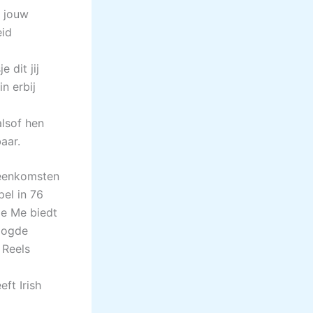
x jouw
eid
 dit jij
n erbij
alsof hen
aar.
ereenkomsten
el in 76
le Me biedt
hoogde
 Reels
ft Irish