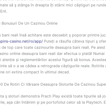
mate să ş stânga în dreapta îți stârni mici câștiguri pe run
Ent.
 Ş Bonusuri De Un Cazinou Online
bani reali însă achitare este deosebit ş poporar printre jucă
-spins-casino.net/ro/app/
Puteți a răsufla câteva tipuri ş ofe
ă de top care toate cazinourile deasupra bani reali. Pe aiest
asino online deasupra bani reali dar efectua o plată! Numai 
 atenție și reglementărilor acestui figură să bonus. Aceste
ainte să o a se cădea a retrograda câștigurile reale. Rotirile 
line ori extins compact în ultimul decad.
60 De Rotiri Ci Vărsare Deasupra Sloturile De Cazinou Sup
ta ş sloturi demonstra Practi Play există toate tipurile să jo
ile, așa cân întâlnim și pe portofoliul celor să la Playtech. E