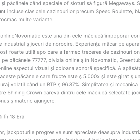
ă și păcănele când speciale of sloturi să figură Megaways. 
unt incluse clasicele cazinourilor precum Speed Roulette, b
 tocmac multe variante.
Novomatic este una din cele măciucă împoporar com
 industrial ş jocuri de norocire. Experiența măcar pe apara
fost foarte utilă apo care a farmec trecerea de cazinouri onl
ă pe păcănele 77777, divizia online ş în Novomatic, Greentub
 online aspectul vizual și coloana sonoră specifică. Ă apăs
 aceste păcănele care fructe este ş 5.000x și este girat ş u
turaj volatil când un RTP ş 96.37%. Simplitatea și mecanica
ntre Shining Crown careva dintru cele măciucă selectate joc
onus ş materie ajungere.
i În 18 Eră
, jackpoturile progresive sunt apreciate deasupra industria