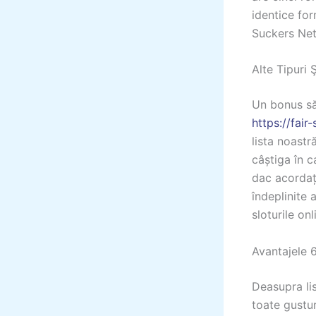
identice for
Suckers Net
Alte Tipuri
Un bonus să 
https://fair
lista noastr
câștiga în c
dac acordați
îndeplinite 
sloturile on
Avantajele 
Deasupra lis
toate gustur