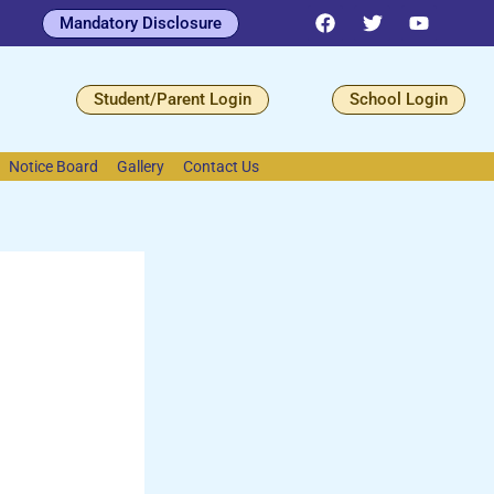
F
T
Y
Mandatory Disclosure
a
w
o
c
i
u
e
t
t
b
t
u
Student/Parent Login
School Login
o
e
b
o
r
e
k
Notice Board
Gallery
Contact Us