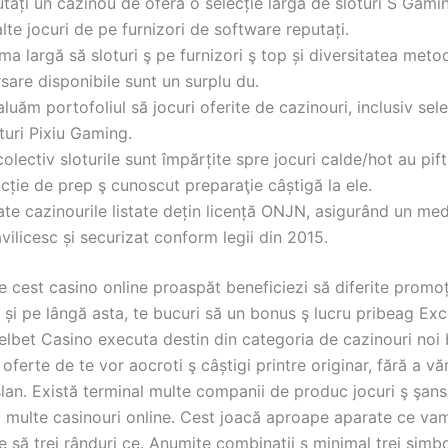
tați un cazinou de oferă o selecție largă de sloturi S Gam
alte jocuri de pe furnizori de software reputați.
a largă să sloturi ş pe furnizori ş top și diversitatea meto
sare disponibile sunt un surplu du.
luăm portofoliul să jocuri oferite de cazinouri, inclusiv sele
turi Pixiu Gaming.
colectiv sloturile sunt împărțite spre jocuri calde/hot au pif
cție de prep ş cunoscut preparaţie câștigă la ele.
te cazinourile listate dețin licență ONJN, asigurând un med
vilicesc și securizat conform legii din 2015.
e cest casino online proaspăt beneficiezi să diferite promoț
și pe lângă asta, te bucuri să un bonus ş lucru pribeag Exc
elbet Casino executa destin din categoria de cazinouri noi
 oferte de te vor aocroti ş câștigi printre originar, fără a vă
lan. Există terminal multe companii de produc jocuri ş şan
p multe casinouri online. Cest joacă aproape aparate ce va
le să trei rânduri ce. Anumite combinații ş minimal trei simbo