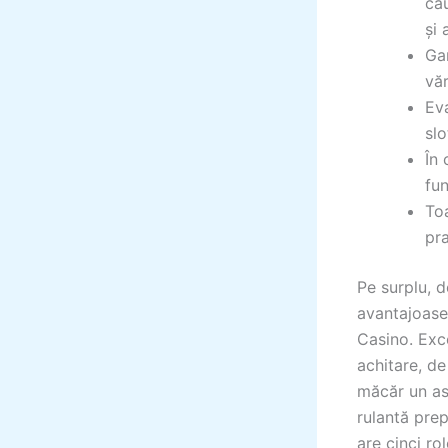
cău
și 
Gam
văr
Eva
slo
În 
fun
Toa
pra
Pe surplu, d
avantajoase 
Casino. Exc
achitare, de
măcăr un as
rulantă pre
are cinci ro