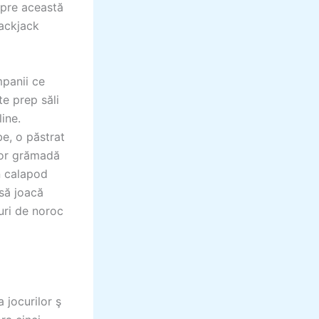
Spre această
lackjack
panii ce
te prep săli
ine.
e, o păstrat
ător grămadă
n calapod
 să joacă
uri de noroc
 jocurilor ş