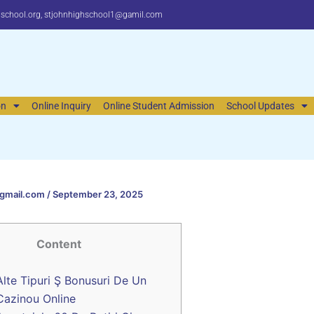
hschool.org, stjohnhighschool1@gamil.com
on
Online Inquiry
Online Student Admission
School Updates
@gmail.com
/
September 23, 2025
Content
Alte Tipuri Ş Bonusuri De Un
Cazinou Online