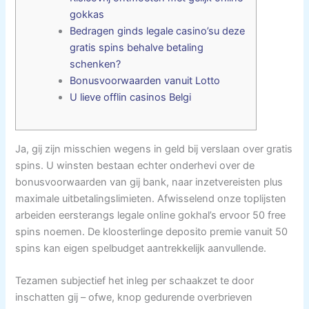
gokkas
Bedragen ginds legale casino’su deze
gratis spins behalve betaling
schenken?
Bonusvoorwaarden vanuit Lotto
U lieve offlin casinos Belgi
Ja, gij zijn misschien wegens in geld bij verslaan over gratis
spins. U winsten bestaan echter onderhevi over de
bonusvoorwaarden van gij bank, naar inzetvereisten plus
maximale uitbetalingslimieten. Afwisselend onze toplijsten
arbeiden eersterangs legale online gokhal’s ervoor 50 free
spins noemen.
De kloosterlinge deposito premie vanuit 50
spins kan eigen spelbudget aantrekkelijk aanvullende.
Tezamen subjectief het inleg per schaakzet te door
inschatten gij – ofwe, knop gedurende overbrieven