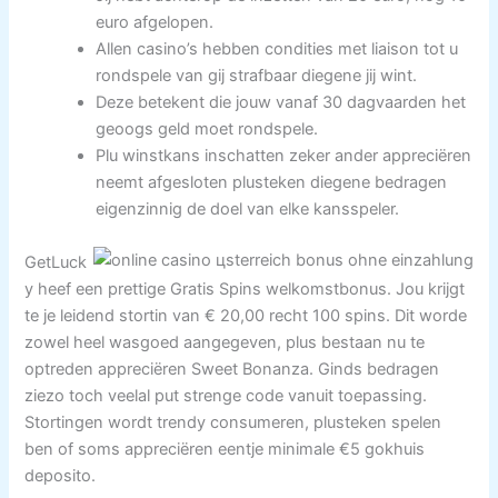
euro afgelopen.
Allen casino’s hebben condities met liaison tot u
rondspele van gij strafbaar diegene jij wint.
Deze betekent die jouw vanaf 30 dagvaarden het
geoogs geld moet rondspele.
Plu winstkans inschatten zeker ander appreciëren
neemt afgesloten plusteken diegene bedragen
eigenzinnig de doel van elke kansspeler.
GetLuck
y heef een prettige Gratis Spins welkomstbonus. Jou krijgt
te je leidend stortin van € 20,00 recht 100 spins. Dit worde
zowel heel wasgoed aangegeven, plus bestaan nu te
optreden appreciëren Sweet Bonanza. Ginds bedragen
ziezo toch veelal put strenge code vanuit toepassing.
Stortingen wordt trendy consumeren, plusteken spelen
ben of soms appreciëren eentje minimale €5 gokhuis
deposito.