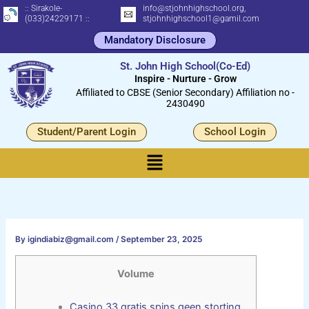
Skip
:: Sirakole-
info@stjohnhighschool.org,
(033)24229171 ::
stjohnhighschool1@gamil.com
to
Mandatory Disclosure
content
St. John High School(Co-Ed)
Inspire - Nurture - Grow
Affiliated to CBSE (Senior Secondary) Affiliation no -
2430490
Student/Parent Login
School Login
Menu
By
igindiabiz@gmail.com
/
September 23, 2025
Volume
Casino 33 gratis spins geen storting