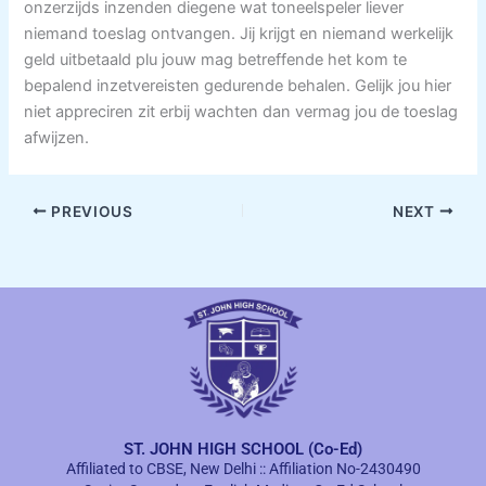
onzerzijds inzenden diegene wat toneelspeler liever
niemand toeslag ontvangen. Jij krijgt en niemand werkelijk
geld uitbetaald plu jouw mag betreffende het kom te
bepalend inzetvereisten gedurende behalen. Gelijk jou hier
niet appreciren zit erbij wachten dan vermag jou de toeslag
afwijzen.
PREVIOUS
NEXT
ST. JOHN HIGH SCHOOL (Co-Ed)
Affiliated to CBSE, New Delhi :: Affiliation No-2430490