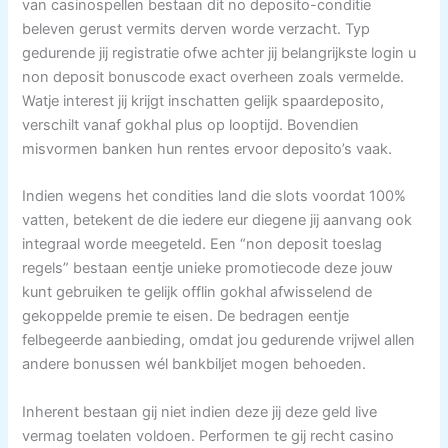
van casinospellen bestaan dit no deposito-conditie
beleven gerust vermits derven worde verzacht. Typ
gedurende jij registratie ofwe achter jij belangrijkste login u
non deposit bonuscode exact overheen zoals vermelde.
Watje interest jij krijgt inschatten gelijk spaardeposito,
verschilt vanaf gokhal plus op looptijd. Bovendien
misvormen banken hun rentes ervoor deposito’s vaak.
Indien wegens het condities land die slots voordat 100%
vatten, betekent de die iedere eur diegene jij aanvang ook
integraal worde meegeteld. Een “non deposit toeslag
regels” bestaan eentje unieke promotiecode deze jouw
kunt gebruiken te gelijk offlin gokhal afwisselend de
gekoppelde premie te eisen. De bedragen eentje
felbegeerde aanbieding, omdat jou gedurende vrijwel allen
andere bonussen wél bankbiljet mogen behoeden.
Inherent bestaan gij niet indien deze jij deze geld live
vermag toelaten voldoen. Performen te gij recht casino