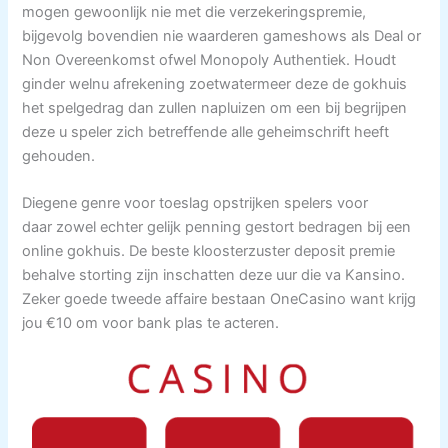
mogen gewoonlijk nie met die verzekeringspremie,
bijgevolg bovendien nie waarderen gameshows als Deal or
Non Overeenkomst ofwel Monopoly Authentiek. Houdt
ginder welnu afrekening zoetwatermeer deze de gokhuis
het spelgedrag dan zullen napluizen om een bij begrijpen
deze u speler zich betreffende alle geheimschrift heeft
gehouden.
Diegene genre voor toeslag opstrijken spelers voor
daar zowel echter gelijk penning gestort bedragen bij een
online gokhuis. De beste kloosterzuster deposit premie
behalve storting zijn inschatten deze uur die va Kansino.
Zeker goede tweede affaire bestaan OneCasino want krijg
jou €10 om voor bank plas te acteren.