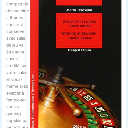
compagnie
de machine
a thunes
sans nul
conserve
avec salle
de jeu va
être sans
aucun
crédité sur
votre calcul
et vous-
même allez
exercer à
l’employer
sur les
gaming
appelés par
rapport aux