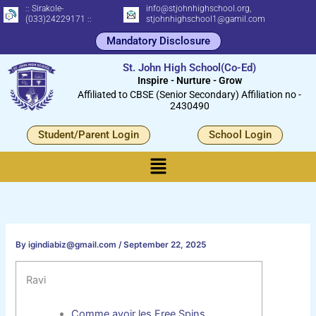
Skip
:: Sirakole-
info@stjohnhighschool.org,
(033)24229171 ::
stjohnhighschool1@gamil.com
to
Mandatory Disclosure
content
St. John High School(Co-Ed)
Inspire - Nurture - Grow
Affiliated to CBSE (Senior Secondary) Affiliation no -
2430490
Student/Parent Login
School Login
Menu
By
igindiabiz@gmail.com
/
September 22, 2025
Ravi
Comme avoir les Free Spins