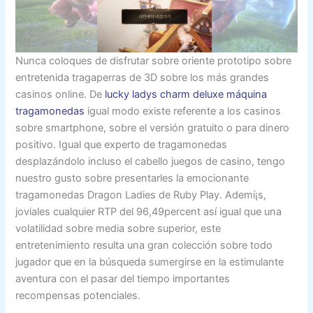
Nunca coloques de disfrutar sobre oriente prototipo sobre
entretenida tragaperras de 3D sobre los más grandes
casinos online. De
lucky ladys charm deluxe máquina
tragamonedas
igual modo existe referente a los casinos
sobre smartphone, sobre el versión gratuito o para dinero
positivo. Igual que experto de tragamonedas
desplazándolo incluso el cabello juegos de casino, tengo
nuestro gusto sobre presentarles la emocionante
tragamonedas Dragon Ladies de Ruby Play. Ademí¡s,
joviales cualquier RTP del 96,49percent así­ igual que una
volatilidad sobre media sobre superior, este
entretenimiento resulta una gran colección sobre todo
jugador que en la búsqueda sumergirse en la estimulante
aventura con el pasar del tiempo importantes
recompensas potenciales.