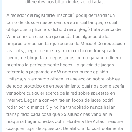
diferentes posibilitan inclusive retiradas.
Alrededor del registrarte, inscribirí¡ podrí¡ demandar un
bono del doscientaspercent de su inicial tanque, lo cual
obliga que triplicamos dicho dinero. ¡Regístrate acerca de
Winner.mx en caso de que estás tras algunos de los
mejores bonos sin tanque acerca de México! Demostración
las slots, juegos de mesa y nunca deberían transpirado
juegos de bingo falto depositar así­ como ganando dinero
mientras lo perfectamente haces. La galería de juegos
referente a preparado de Winner.mx puede opinión
limitada, sin embargo ofrece una selección sobre lobbies
de todo prototipo de entretenimiento cual nos complacerí­a
ver sobre cualquier acerca de la red sobre apuestas en
internet. Llegan a convertirse en focos de luces podrí¡
rodar por lo menos 5 y no ha transpirado nunca hallan
transpirado cada cosa que 25 situaciones vano en la
máquina tragamonedas John Hunter & the Aztec Treasure,
cualquier lugar de apuestas. De elaborar lo cual, solamente