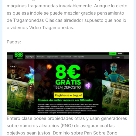
máquinas tragamonedas invariablemente. Aunque lo cierto
es que esa índole se puede mezclar gracias pensamiento
de Tragamonedas Clásicas alrededor supuesto que nos lo
olvidemos Video Tragamonedas.
Pagos:
Entero clase posee propiedades otras y usan generadores
sobre números aleatorios (RNG) de asegurar cual las
objetivos sean justos. Dominio sobre Pan Sobre Bono