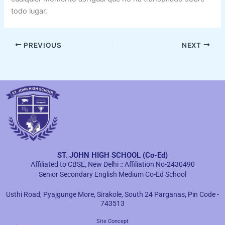
todo lugar.
PREVIOUS
NEXT
ST. JOHN HIGH SCHOOL (Co-Ed)
Affiliated to CBSE, New Delhi :: Affiliation No-2430490
Senior Secondary English Medium Co-Ed School
Usthi Road, Pyajgunge More, Sirakole, South 24 Parganas, Pin Code -
743513
Site Concept