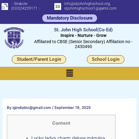
Skip
:: Sirakole-
info@stjohnhighschool.org,
(033)24229171 ::
stjohnhighschool1@gamil.com
to
Mandatory Disclosure
content
St. John High School(Co-Ed)
Inspire - Nurture - Grow
Affiliated to CBSE (Senior Secondary) Affiliation no -
2430490
Student/Parent Login
School Login
Menu
By
igindiabiz@gmail.com
/
September 19, 2025
Content
Lucky ladys charm deluxe máquina