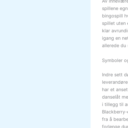
Av inneværen
spillene egn
bingospill h
spillet uten
klar avrundi
igang en net
allerede du 
Symboler og 
Indre sett 
leverandøren
har et anset
danselåt med
i tillegg ti
Blackberry-
fra å bearb
forlenge dun