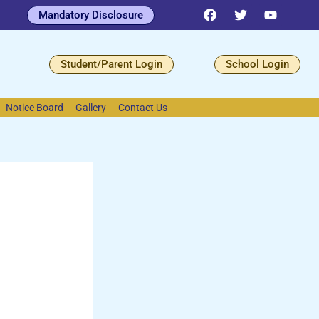
F
T
Y
Mandatory Disclosure
a
w
o
c
i
u
e
t
t
b
t
u
Student/Parent Login
School Login
o
e
b
o
r
e
k
Notice Board
Gallery
Contact Us