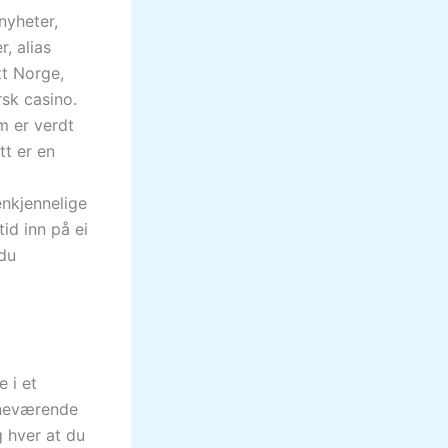
nyheter,
, alias
tt Norge,
rsk casino.
m er verdt
t er en
enkjennelige
id inn på ei
 du
 i et
nneværende
g hver at du