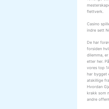
mesterskape
flettverk.
Casino spil
indre sett 
De har forøv
forsiden hvi
dilemma, er
etter her. P
vores top 1
har bygget 
atskillige 
Hvordan Gjø
krakk som m
andre offent