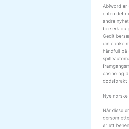
Abiword er e
enten det må
andre nyhete
berserk du 
Gedit berser
din epoke m
håndfull på
spilleautoma
framgangsmå
casino og d
dødsforakt 
Nye norske c
Når disse er
dersom ette
er ett behe