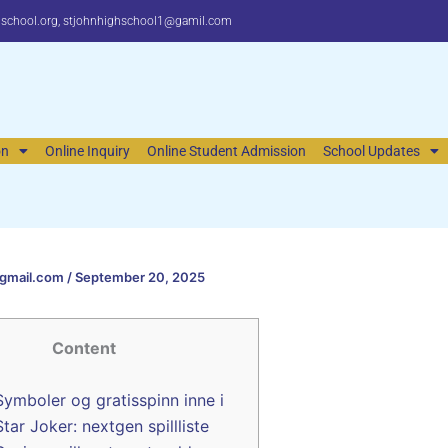
hschool.org, stjohnhighschool1@gamil.com
on
Online Inquiry
Online Student Admission
School Updates
@gmail.com
/
September 20, 2025
Content
Symboler og gratisspinn inne i
Star Joker: nextgen spillliste