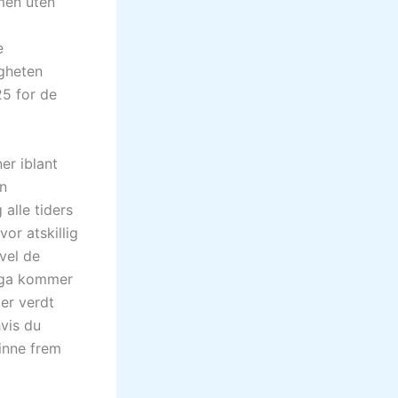
rmen uten
e
igheten
5 for de
er iblant
an
 alle tiders
or atskillig
vel de
mega kommer
er verdt
hvis du
inne frem