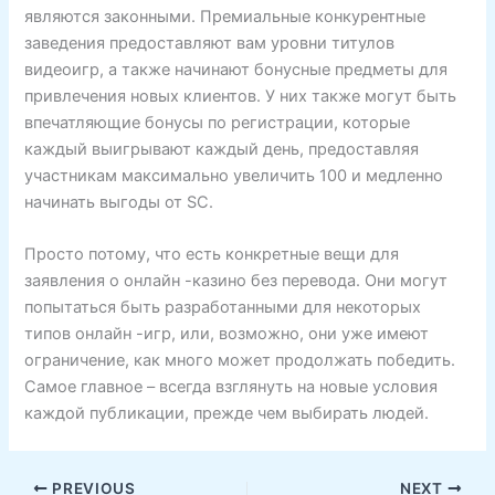
являются законными. Премиальные конкурентные
заведения предоставляют вам уровни титулов
видеоигр, а также начинают бонусные предметы для
привлечения новых клиентов. У них также могут быть
впечатляющие бонусы по регистрации, которые
каждый выигрывают каждый день, предоставляя
участникам максимально увеличить 100 и медленно
начинать выгоды от SC.
Просто потому, что есть конкретные вещи для
заявления о онлайн -казино без перевода. Они могут
попытаться быть разработанными для некоторых
типов онлайн -игр, или, возможно, они уже имеют
ограничение, как много может продолжать победить.
Самое главное – всегда взглянуть на новые условия
каждой публикации, прежде чем выбирать людей.
PREVIOUS
NEXT