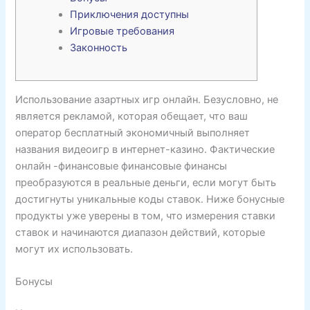
Приключения доступны
Игровые требования
Законность
Использование азартных игр онлайн. Безусловно, не
является рекламой, которая обещает, что ваш
оператор бесплатный экономичный выполняет
названия видеоигр в интернет-казино. Фактические
онлайн -финансовые финансовые финансы
преобразуются в реальные деньги, если могут быть
достигнуты уникальные коды ставок.
Ниже бонусные
продукты уже уверены в том, что измерения ставки
ставок и начинаются диапазон действий, которые
могут их использовать.
Бонусы