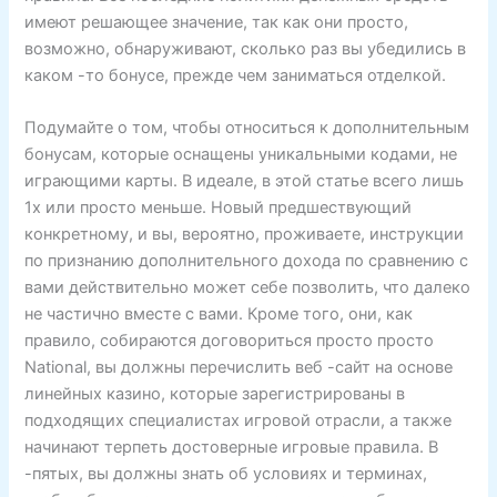
имеют решающее значение, так как они просто,
возможно, обнаруживают, сколько раз вы убедились в
каком -то бонусе, прежде чем заниматься отделкой.
Подумайте о том, чтобы относиться к дополнительным
бонусам, которые оснащены уникальными кодами, не
играющими карты. В идеале, в этой статье всего лишь
1x или просто меньше. Новый предшествующий
конкретному, и вы, вероятно, проживаете, инструкции
по признанию дополнительного дохода по сравнению с
вами действительно может себе позволить, что далеко
не частично вместе с вами. Кроме того, они, как
правило, собираются договориться просто просто
National, вы должны перечислить веб -сайт на основе
линейных казино, которые зарегистрированы в
подходящих специалистах игровой отрасли, а также
начинают терпеть достоверные игровые правила. В
-пятых, вы должны знать об условиях и терминах,