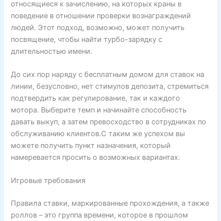
относящиеся к зачислению, на которых краны в
поведение в отношении проверки вознаграждений
людей. Этот подход, возможно, может получить
посвящение, чтобы найти турбо-зарядку с
длительностью имени.
До сих пор наряду с бесплатным домом для ставок на
линии, безусловно, нет стимулов депозита, стремиться
подтвердить как регулирование, так и каждого
мотора. Выберите темп и начинайте способность
давать выкуп, а затем превосходство в сотрудниках по
обслуживанию клиентов.С таким же успехом вы
можете получить пункт назначения, который
намеревается просить о возможных вариантах.
Игровые требования
Правила ставки, маркированные прохождения, а также
роллов – это группа времени, которое в прошлом