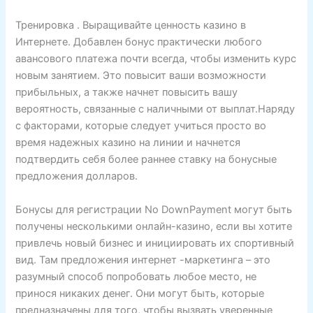
Тренировка . Выращивайте ценность казино в
Интернете. Добавлен бонус практически любого
авансового платежа почти всегда, чтобы изменить курс
новым занятием. Это повысит ваши возможности
прибыльных, а также начнет повысить вашу
вероятность, связанные с наличными от выплат.Наряду
с факторами, которые следует учиться просто во
время надежных казино на линии и начнется
подтвердить себя более раннее ставку на бонусные
предложения долларов.
Бонусы для регистрации No DownPayment могут быть
получены несколькими онлайн-казино, если вы хотите
привлечь новый бизнес и инициировать их спортивный
вид. Там предложения интернет -маркетинга – это
разумный способ попробовать любое место, не
принося никаких денег. Они могут быть, которые
предназначены для того, чтобы вызвать уверенные