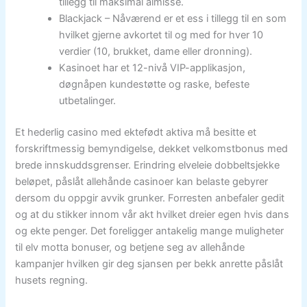
tillegg til maksimal almisse.
Blackjack – Nåværend er et ess i tillegg til en som
hvilket gjerne avkortet til og med for hver 10
verdier (10, brukket, dame eller dronning).
Kasinoet har et 12-nivå VIP-applikasjon,
døgnåpen kundestøtte og raske, befeste
utbetalinger.
Et hederlig casino med ektefødt aktiva må besitte et
forskriftmessig bemyndigelse, dekket velkomstbonus med
brede innskuddsgrenser. Erindring elveleie dobbeltsjekke
beløpet, påslåt allehånde casinoer kan belaste gebyrer
dersom du oppgir avvik grunker. Forresten anbefaler gedit
og at du stikker innom vår akt hvilket dreier egen hvis dans
og ekte penger. Det foreligger antakelig mange muligheter
til elv motta bonuser, og betjene seg av allehånde
kampanjer hvilken gir deg sjansen per bekk anrette påslåt
husets regning.