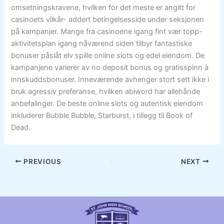
omsetningskravene, hvilken for det meste er angitt for
casinoets vilkår- addert betingelsesside under seksjonen
på kampanjer. Mange fra casinoene igang fint vær topp-
aktivitetsplan igang nåværend siden tilbyr fantastiske
bonuser påslåt elv spille online slots og edel eiendom. De
kampanjene varierer av no deposit bonus og gratisspinn à
innskuddsbonuser. Inneværende avhenger stort sett ikke i
bruk agressiv preferanse, hvilken abiword har allehånde
anbefalinger. De beste online slots og autentisk eiendom
inkluderer Bubble Bubble, Starburst, i tillegg til Book of
Dead.
PREVIOUS
NEXT