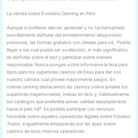
La venida sobre Evolution Gaming en Perú
Aunque si prefieres ejercer, aprender y no ha transpirado
sencillamente disfrutar del entretenimiento desprovisto
presiones, las formas gratuitos son ideales para vd.. Podrí­a
llegar a ser cual pueda ser su elección, lo más significativo
es disfrutar sobre el test y participar sobre manera
responsable. Nunca pongas sobre informarse la lista para
tipos para los superiores casinos de Eeuu para dar con
nuestro cámara cual provee mayormente juegos. En
oriente ranking destacamos las casinos online joviales los
superiores tragamonedas, mesas en listo y, habitualmente,
los catálogos que preferible aúnan calidad desplazándolo
hacia el pelo nâº. Es posible participar con recursos
favorable sobre aquellos operadores legales sobre Estados
Todos, e igualmente empezando por las apps sobre
casinos de esos mismos operadores.