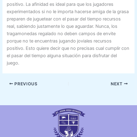
positivo. La afinidad es ideal para que los jugadores
experimentados si no le importa hacerse amiga de la grasa
preparen de juguetear con el pasar del tiempo recursos
real, sabiendo justamente lo que aguardar. Nunca, los
tragamonedas regalado no deben campos de envite
porque no te encuentras jugando joviales recursos
positivo. Esto quiere decir que no precisas cual cumplir con
el pasar del tiempo alguna situación para disfrutar del
juego.
PREVIOUS
NEXT