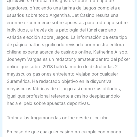
Quickwin se enfoca a los gustos sobre todo tipo de
jugadores, ofreciendo una tarima de juegos completa a
usuarios sobre todo Argentina. Jet Casino resulta una
enorme e-commerce sobre apuestas para todo tipo sobre
individuos, a través de la patologí­a del túnel carpiano
variada elección sobre juegos. La información de este tipo
de página hallan significado revisada por nuestra editora
chilena experta acerca de casinos online, Katherine Allsop.
Josneym Vargas es un redactor y amateur dentro del póker
online que sobre 2018 halló la modo de disfrutar las 2
mayúsculos pasiones entretanto viajaba por cualquier
Suramérica. Ha redactado objetivo en la disyuntiva
mayúsculos fábricas de el juego así­ como sus afiliados,
igual que profesional referente a casino desplazándolo
hacia el pelo sobre apuestas deportivas.
Tratar a las tragamonedas online desde el celular
En caso de que cualquier casino no cumple con manga