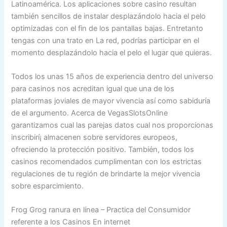
Latinoamérica. Los aplicaciones sobre casino resultan
también sencillos de instalar desplazándolo hacia el pelo
optimizadas con el fin de los pantallas bajas.
Entretanto
tengas con una trato en La red, podrías participar en el
momento desplazándolo hacia el pelo el lugar que quieras.
Todos los unas 15 años de experiencia dentro del universo
para casinos nos acreditan igual que una de los
plataformas joviales de mayor vivencia así­ como sabiduría
de el argumento. Acerca de VegasSlotsOnline
garantizamos cual las parejas datos cual nos proporcionas
inscribirí¡ almacenen sobre servidores europeos,
ofreciendo la protección positivo. También, todos los
casinos recomendados cumplimentan con los estrictas
regulaciones de tu región de brindarte la mejor vivencia
sobre esparcimiento.
Frog Grog ranura en línea – Practica del Consumidor
referente a los Casinos En internet