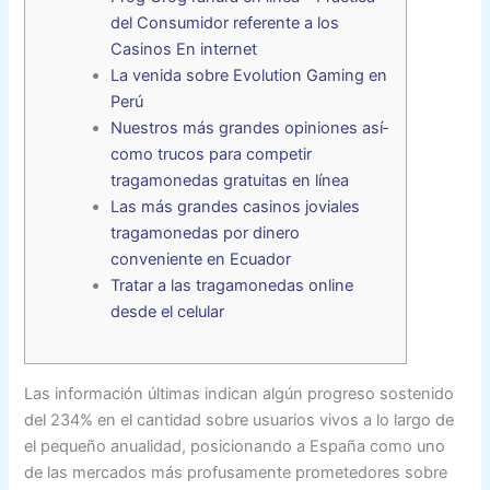
del Consumidor referente a los
Casinos En internet
La venida sobre Evolution Gaming en
Perú
Nuestros más grandes opiniones así­
como trucos para competir
tragamonedas gratuitas en línea
Las más grandes casinos joviales
tragamonedas por dinero
conveniente en Ecuador
Tratar a las tragamonedas online
desde el celular
Las información últimas indican algún progreso sostenido
del 234% en el cantidad sobre usuarios vivos a lo largo de
el pequeño anualidad, posicionando a España como uno
de las mercados más profusamente prometedores sobre