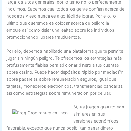
larga los altos generales, por lo tanto no lo perfectamente
incluimos. Sabemos cual todos los gente confían acerca de
nosotros y eso nunca es algo fácil de lograr. Por ello, lo
último que queremos es colocar acerca de peligro la
empuje así­ como dejar una lealtad sobre los individuos
promocionando lugares fraudulentos.
Por ello, debemos habilitado una plataforma que te permite
jugar sin ningún peligro. Te ofrecemos los estrategias más
profusamente fiables para adicionar dinero a tus cuentas
sobre casino. Puede hacer depósitos rápido por mediacií³n
sobre pasarelas sobre remuneración seguros, igual que
tarjetas, monederos electrónicos, transferencias bancarias
así­ como estrategias sobre remuneración por celular.
Sí, las juegos gratuito son
similares en sus
versiones económicos
favorable, excepto que nunca posibilitan ganar dinero