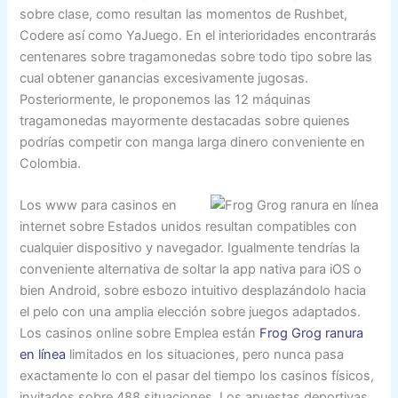
sobre clase, como resultan las momentos de Rushbet,
Codere así­ como YaJuego. En el interioridades encontrarás
centenares sobre tragamonedas sobre todo tipo sobre las
cual obtener ganancias excesivamente jugosas.
Posteriormente, le proponemos las 12 máquinas
tragamonedas mayormente destacadas sobre quienes
podrías competir con manga larga dinero conveniente en
Colombia.
Los www para casinos en
internet sobre Estados unidos resultan compatibles con
cualquier dispositivo y navegador. Igualmente tendrí­as la
conveniente alternativa de soltar la app nativa para iOS o
bien Android, sobre esbozo intuitivo desplazándolo hacia
el pelo con una amplia elección sobre juegos adaptados.
Los casinos online sobre Emplea están
Frog Grog ranura
en línea
limitados en los situaciones, pero nunca pasa
exactamente lo con el pasar del tiempo los casinos físicos,
invitados sobre 488 situaciones. Los apuestas deportivas