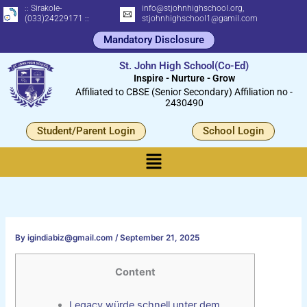
Skip
:: Sirakole-
info@stjohnhighschool.org,
(033)24229171 ::
stjohnhighschool1@gamil.com
to
Mandatory Disclosure
content
St. John High School(Co-Ed)
Inspire - Nurture - Grow
Affiliated to CBSE (Senior Secondary) Affiliation no -
2430490
Student/Parent Login
School Login
Menu
By
igindiabiz@gmail.com
/
September 21, 2025
Content
Legacy würde schnell unter dem