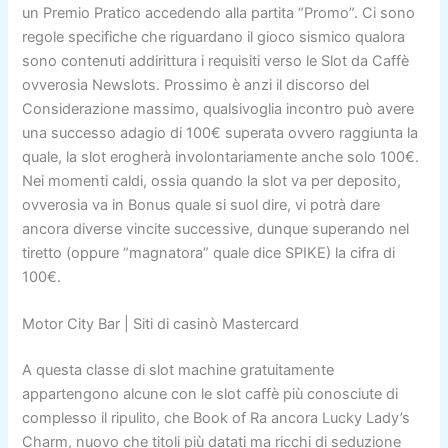
un Premio Pratico accedendo alla partita “Promo”. Ci sono
regole specifiche che riguardano il gioco sismico qualora
sono contenuti addirittura i requisiti verso le Slot da Caffè
ovverosia Newslots. Prossimo è anzi il discorso del
Considerazione massimo, qualsivoglia incontro può avere
una successo adagio di 100€ superata ovvero raggiunta la
quale, la slot erogherà involontariamente anche solo 100€.
Nei momenti caldi, ossia quando la slot va per deposito,
ovverosia va in Bonus quale si suol dire, vi potrà dare
ancora diverse vincite successive, dunque superando nel
tiretto (oppure “magnatora” quale dice SPIKE) la cifra di
100€.
Motor City Bar | Siti di casinò Mastercard
A questa classe di slot machine gratuitamente
appartengono alcune con le slot caffè più conosciute di
complesso il ripulito, che Book of Ra ancora Lucky Lady’s
Charm, nuovo che titoli più datati ma ricchi di seduzione