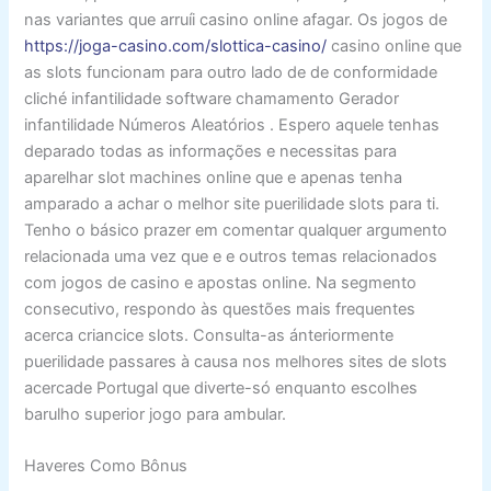
nas variantes que arruíi casino online afagar. Os jogos de
https://joga-casino.com/slottica-casino/
casino online que
as slots funcionam para outro lado de de conformidade
cliché infantilidade software chamamento Gerador
infantilidade Números Aleatórios . Espero aquele tenhas
deparado todas as informações e necessitas para
aparelhar slot machines online que e apenas tenha
amparado a achar o melhor site puerilidade slots para ti.
Tenho o básico prazer em comentar qualquer argumento
relacionada uma vez que e e outros temas relacionados
com jogos de casino e apostas online. Na segmento
consecutivo, respondo às questões mais frequentes
acerca criancice slots. Consulta-as ánteriormente
puerilidade passares à causa nos melhores sites de slots
acercade Portugal que diverte-só enquanto escolhes
barulho superior jogo para ambular.
Haveres Como Bônus