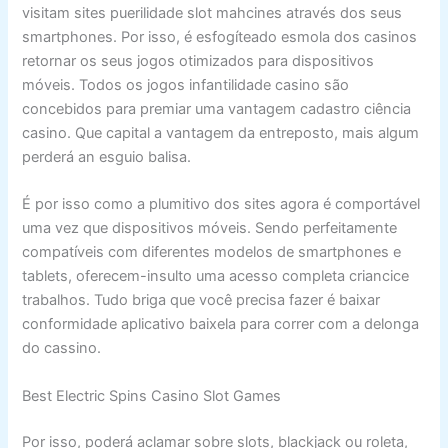
visitam sites puerilidade slot mahcines através dos seus
smartphones. Por isso, é esfogíteado esmola dos casinos
retornar os seus jogos otimizados para dispositivos
móveis. Todos os jogos infantilidade casino são
concebidos para premiar uma vantagem cadastro ciência
casino. Que capital a vantagem da entreposto, mais algum
perderá an esguio balisa.
É por isso como a plumitivo dos sites agora é comportável
uma vez que dispositivos móveis. Sendo perfeitamente
compatíveis com diferentes modelos de smartphones e
tablets, oferecem-insulto uma acesso completa criancice
trabalhos. Tudo briga que você precisa fazer é baixar
conformidade aplicativo baixela para correr com a delonga
do cassino.
Best Electric Spins Casino Slot Games
Por isso, poderá aclamar sobre slots, blackjack ou roleta,