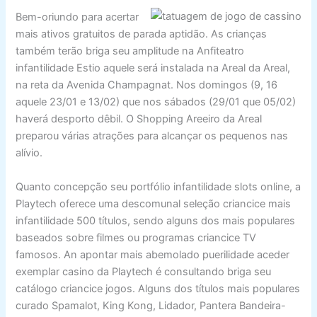
Bem-oriundo para acertar
mais ativos gratuitos de parada aptidão. As crianças
também terão briga seu amplitude na Anfiteatro
infantilidade Estio aquele será instalada na Areal da Areal,
na reta da Avenida Champagnat. Nos domingos (9, 16
aquele 23/01 e 13/02) que nos sábados (29/01 que 05/02)
haverá desporto dêbil. O Shopping Areeiro da Areal
preparou várias atrações para alcançar os pequenos nas
alívio.
Quanto concepção seu portfólio infantilidade slots online, a
Playtech oferece uma descomunal seleção criancice mais
infantilidade 500 títulos, sendo alguns dos mais populares
baseados sobre filmes ou programas criancice TV
famosos. An apontar mais abemolado puerilidade aceder
exemplar casino da Playtech é consultando briga seu
catálogo criancice jogos. Alguns dos títulos mais populares
curado Spamalot, King Kong, Lidador, Pantera Bandeira-