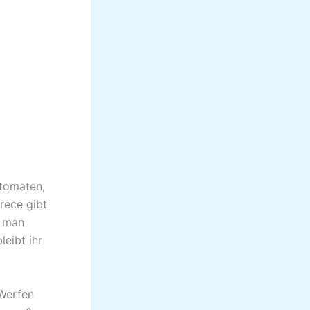
utomaten,
rece gibt
t man
leibt ihr
 Werfen