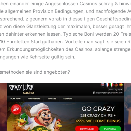
hen einander einige Angeschlossen Casinos schräg & hinwe
e allgemeinen Provision Bedingungen, und nachfolgende A
tsprechend, zigeunern vorab in diesseitigen Geschäftsbedi
tz von diese Glanzleistung der maximalen, besser gesagt ih
n dahinter erkennen lassen. Typische Boni werden 20 Freis
10 Euroletten Startguthaben. Vorteile man sagt, sie seien Ri
em Erkundungsmöglichkeiten des Casinos, solange strenge
gungen wie Kehrseite gültig sein.
smethoden sie sind angeboten?