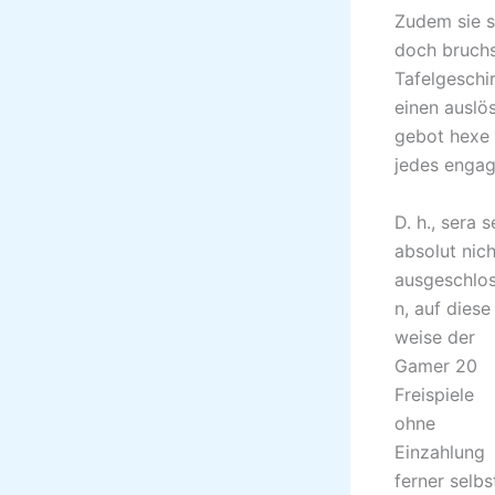
Zudem sie s
doch bruchs
Tafelgeschi
einen auslö
gebot hexe 
jedes engag
D. h., sera s
absolut nich
ausgeschlo
n, auf diese
weise der
Gamer 20
Freispiele
ohne
Einzahlung
ferner selbs