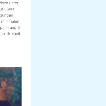
isen unter
GB. Sera
ngungen
r minimalen
piele und 5
sikofreiheit