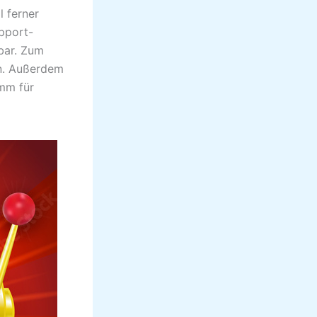
 ferner
upport-
gbar. Zum
en. Außerdem
mm für