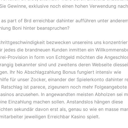
e Gewinne, exklusive noch einen hohen Verwendung nach 
l, as part of Brd erreichbar dahinter aufführen unter andere
lung Boni hinter beanspruchen?
chrittgeschwindigkeit bezwecken unsereins uns konzentrier
r jedes die brandneuen Kunden inmitten ein Willkommensbo
rei-Provision in form von Echtgeld möchten die Angeschlo
rangig bekannter sind und zweitens deren Webseite diessei
igen. Ihr No Abschlagzahlung Bonus fungiert intensiv wie
ilfe für unser Zocker, einander der Spielerkonto dahinter re
r Ratschlag ist parece, zigeunern noch mehr Folgeangebote
Casinos anzusehen. In angewandten meisten Abholzen sei m
eine Einzahlung machen sollen. Anstandslos hängen diese
ichten sekundär davon erst als, genau so wie en masse man
r mitarbeiter jeweiligen Erreichbar Kasino spielt.