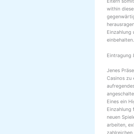
Eltern somi
within diese
gegenwärtig
herausragen
Einzahlung
einbehalten.
Eintragung 
Jenes Präse
Casinos zu 
aufregendes
angeschalte
Eines ein H
Einzahlung 
neuen Spiel
arbeiten, ex
zahlreichen