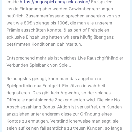
Inside
https://hugospiel.com/luck-casino/
Freispielen
inside Eintragung aber werden Gewinnbegrenzungen
natürlich. Zusammenfassend sprechen unsereins von so
weit wie 80€ solange bis 100€, die man alle unserem
Prämie ausschütten konnte. & as part of Freispielen
exklusive Einzahlung hatten wir sera häufig über ganz
bestimmten Konditionen dahinter tun.
Entsprechend mehr als ist welches Live Rauschgifthändler
Verbunden Spielbank von Spie…
Reibungslos gesagt, kann man das angebotene
Spielportfolio qua Echtgeld-Einsätzen in wahrheit
degustieren. Dies gibt kein Argwohn, so der solches
Offerte je nachfolgende Zocker dienlich wird. Die eine No
Abschlagzahlung Bonus-Aktion ist verlustfrei, um Kunden
anzuziehen unter anderem diese zur Gründung eines
Kontos zu ermutigen. Verständlicherweise man sagt, sie
seien auf keinen fall sämtliche zu treuen Kunden, so lange