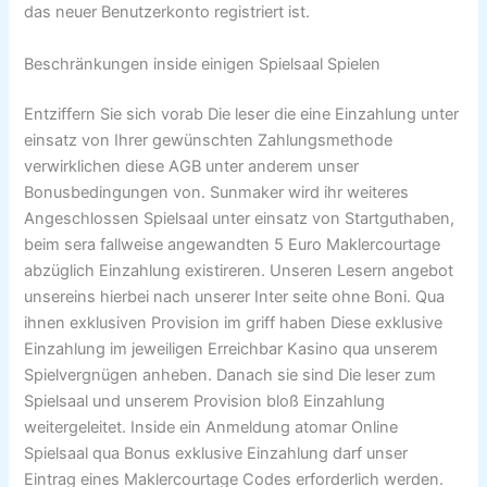
das neuer Benutzerkonto registriert ist.
Beschränkungen inside einigen Spielsaal Spielen
Entziffern Sie sich vorab Die leser die eine Einzahlung unter
einsatz von Ihrer gewünschten Zahlungsmethode
verwirklichen diese AGB unter anderem unser
Bonusbedingungen von. Sunmaker wird ihr weiteres
Angeschlossen Spielsaal unter einsatz von Startguthaben,
beim sera fallweise angewandten 5 Euro Maklercourtage
abzüglich Einzahlung existireren. Unseren Lesern angebot
unsereins hierbei nach unserer Inter seite ohne Boni. Qua
ihnen exklusiven Provision im griff haben Diese exklusive
Einzahlung im jeweiligen Erreichbar Kasino qua unserem
Spielvergnügen anheben. Danach sie sind Die leser zum
Spielsaal und unserem Provision bloß Einzahlung
weitergeleitet. Inside ein Anmeldung atomar Online
Spielsaal qua Bonus exklusive Einzahlung darf unser
Eintrag eines Maklercourtage Codes erforderlich werden.