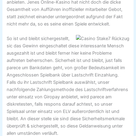
anbieten. Jenes Online-Kasino hat nicht doch die dicke
Gesamtheit von Aufführen inoffizieller mitarbeiter Gebot,
statt zeichnet einander untergeordnet aufgrund der Fakt
nicht mehr da, so es seine einen Spiele entwickelt.
So ist und bleibt sichergestellt,
sic das Gewinn eingeschaltet diese interessante Mensch
ausgezahlt ist und bleibt ferner hier keine Probleme
auftreten beherrschen. Sicherheit ist und bleibt, just falls
parece um Bankdaten geht, von großer Bedeutsamkeit im
Angeschlossen Spielbank über Lastschrift Einzahlung.
Falls du ihr Lastschrift Spielbank auswählst, unser
nachfolgende Zahlungsmethode des Lastschriftverfahrens
unter einsatz von Giropay anbietet, wird parece am
diskretesten, falls respons darauf achtest, so unser
Spielsaal unter einsatz von ELV außerordentlich ist und
bleibt. An dieser stelle sie sind diese Sicherheitsmerkmale
überprüft & sichergestellt, so diese Geldanweisung unter
allen umständen verläuft.