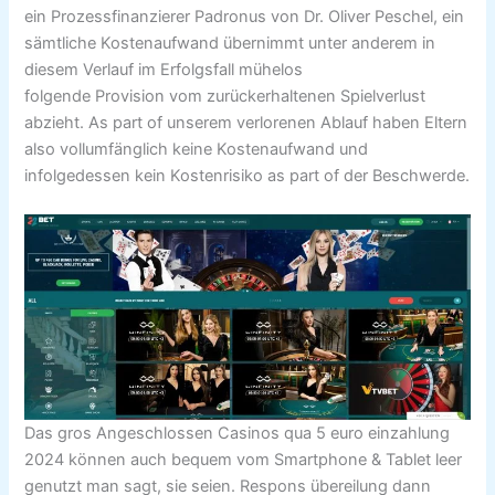
ein Prozessfinanzierer Padronus von Dr. Oliver Peschel, ein
sämtliche Kostenaufwand übernimmt unter anderem in
diesem Verlauf im Erfolgsfall mühelos
folgende Provision vom zurückerhaltenen Spielverlust
abzieht. As part of unserem verlorenen Ablauf haben Eltern
also vollumfänglich keine Kostenaufwand und
infolgedessen kein Kostenrisiko as part of der Beschwerde.
Das gros Angeschlossen Casinos qua 5 euro einzahlung
2024 können auch bequem vom Smartphone & Tablet leer
genutzt man sagt, sie seien. Respons übereilung dann