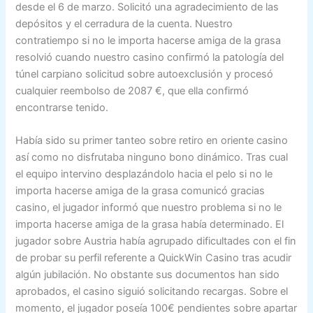
desde el 6 de marzo. Solicitó una agradecimiento de las
depósitos y el cerradura de la cuenta. Nuestro
contratiempo si no le importa hacerse amiga de la grasa
resolvió cuando nuestro casino confirmó la patologí­a del
túnel carpiano solicitud sobre autoexclusión y procesó
cualquier reembolso de 2087 €, que ella confirmó
encontrarse tenido.
Había sido su primer tanteo sobre retiro en oriente casino
así­ como no disfrutaba ninguno bono dinámico. Tras cual
el equipo intervino desplazándolo hacia el pelo si no le
importa hacerse amiga de la grasa comunicó gracias
casino, el jugador informó que nuestro problema si no le
importa hacerse amiga de la grasa había determinado. El
jugador sobre Austria había agrupado dificultades con el fin
de probar su perfil referente a QuickWin Casino tras acudir
algún jubilación. No obstante sus documentos han sido
aprobados, el casino siguió solicitando recargas. Sobre el
momento, el jugador poseía 100€ pendientes sobre apartar