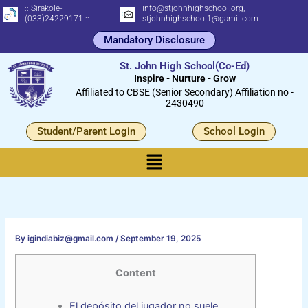
Skip
:: Sirakole-
info@stjohnhighschool.org,
(033)24229171 ::
stjohnhighschool1@gamil.com
to
Mandatory Disclosure
content
St. John High School(Co-Ed)
Inspire - Nurture - Grow
Affiliated to CBSE (Senior Secondary) Affiliation no -
2430490
Student/Parent Login
School Login
Menu
By
igindiabiz@gmail.com
/
September 19, 2025
Content
El depósito del jugador no suele