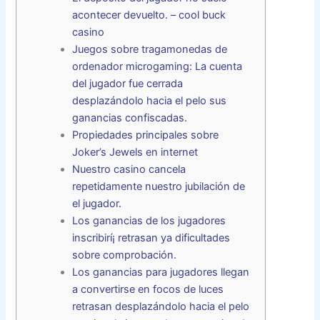
acontecer devuelto. – cool buck
casino
Juegos sobre tragamonedas de
ordenador microgaming: La cuenta
del jugador fue cerrada
desplazándolo hacia el pelo sus
ganancias confiscadas.
Propiedades principales sobre
Joker’s Jewels en internet
Nuestro casino cancela
repetidamente nuestro jubilación de
el jugador.
Los ganancias de los jugadores
inscribirí¡ retrasan ya dificultades
sobre comprobación.
Los ganancias para jugadores llegan
a convertirse en focos de luces
retrasan desplazándolo hacia el pelo