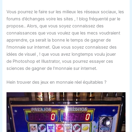
Vous pourrez le faire sur les milieux les réseaux sociaux, les
forums d’échanges voire les sites , ! blog fréquenté par le
propose.. Alors, que vous soyez connaissez des
connaissances que vous voulez que les mecs voudraient
apprendre, ça serait la bonne le temps de gagner de
l’monnaie sur internet. Que vous soyez connaissez des
idées de visuel , ! que vous avez longtemps voulu jouer
de Photoshop et Illustrator, vous pourrez essayer ces
sciences de gagner de l’monnaie sur internet.
Hein trouver des jeux en monnaie réel équitables ?