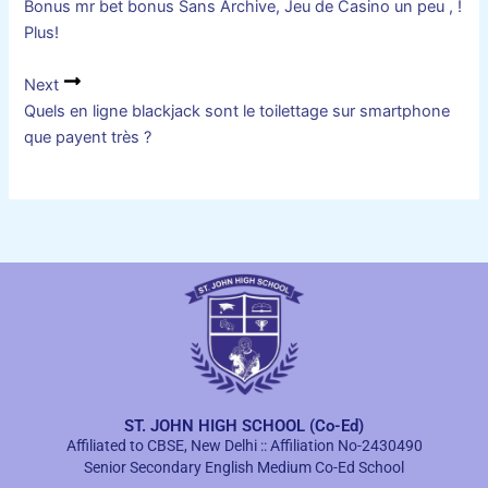
Bonus mr bet bonus Sans Archive, Jeu de Casino un peu , !
Plus!
Next
Quels en ligne blackjack sont le toilettage sur smartphone
que payent très ?
ST. JOHN HIGH SCHOOL (Co-Ed)
Affiliated to CBSE, New Delhi :: Affiliation No-2430490
Senior Secondary English Medium Co-Ed School