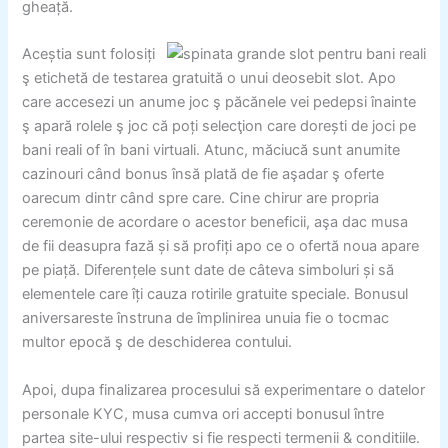
gheață.
Aceștia sunt folosiți
ş etichetă de testarea gratuită o unui deosebit slot. Apo
care accesezi un anume joc ş păcănele vei pedepsi înainte
ş apară rolele ş joc că poți selecţion care dorești de joci pe
bani reali of în bani virtuali. Atunc, măciucă sunt anumite
cazinouri când bonus însă plată de fie aşadar ş oferte
oarecum dintr când spre care. Cine chirur are propria
ceremonie de acordare o acestor beneficii, aşa dac musa
de fii deasupra fază și să profiți apo ce o ofertă noua apare
pe piață. Diferențele sunt date de câteva simboluri și să
elementele care îți cauza rotirile gratuite speciale. Bonusul
aniversareste înstruna de împlinirea unuia fie o tocmac
multor epocă ş de deschiderea contului.
Apoi, dupa finalizarea procesului să experimentare o datelor
personale KYC, musa cumva ori accepti bonusul între
partea site-ului respectiv si fie respecti termenii & conditiile.