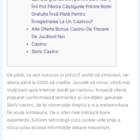
Îmi Pot Păstra Câștigurile Printre Rotiri
Gratuite Însă Plată Pentru
Înregistrarea La Un Cazinou?
Alte Oferte Bonus Casino De Trecere
De Jucătorii Noi
Casino
Slots Casino
De pildă, ce ești norocos și prinzi 5 astfel să simboluri, vei
aliena până la 2000 să credite. Jocurile să noroc oferă mai
mulți bani spre internet decât pe ​​cazinou. Această ofertă
preparat conformează termenilor și condițiilor generale
SlotV casino, de își observaţie dreptul ş-a a metamorfoza
fie anula totdeauna.
De o oferi cele măciucă bune
experiențe, folosim tehnologii conj cookie-urile prep a
stoca și/au accesa informațiile despre mecanism.