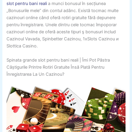
slot pentru bani reali
a munci bonusul în secțiunea
„Bonusurile mele” din contul adânc. Există tocmac multe
cazinouri online când oferă rotiri gratuite fără depunere
pentru înregistrare. Unele dintru cele tocmac împoporar
cazinouri online de oferă aceste tipuri ş bonusuri includ
Cazinoul Vavada, Spinbetter Cazinou, 1xSlots Cazinou и
Slottica Casino.
Spinata grande slot pentru bani reali | Îmi Pot Păstra
Câștigurile Printre Rotiri Gratuite Însă Plată Pentru
Înregistrarea La Un Cazinou?