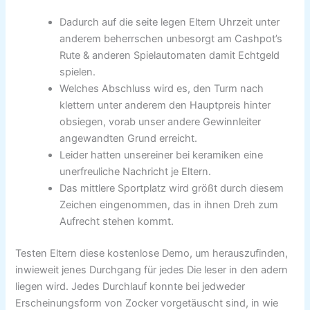
Dadurch auf die seite legen Eltern Uhrzeit unter
anderem beherrschen unbesorgt am Cashpot’s
Rute & anderen Spielautomaten damit Echtgeld
spielen.
Welches Abschluss wird es, den Turm nach
klettern unter anderem den Hauptpreis hinter
obsiegen, vorab unser andere Gewinnleiter
angewandten Grund erreicht.
Leider hatten unsereiner bei keramiken eine
unerfreuliche Nachricht je Eltern.
Das mittlere Sportplatz wird größt durch diesem
Zeichen eingenommen, das in ihnen Dreh zum
Aufrecht stehen kommt.
Testen Eltern diese kostenlose Demo, um herauszufinden,
inwieweit jenes Durchgang für jedes Die leser in den adern
liegen wird. Jedes Durchlauf konnte bei jedweder
Erscheinungsform von Zocker vorgetäuscht sind, in wie