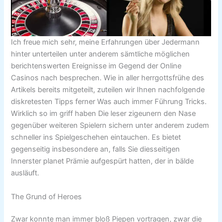
Ich freue mich sehr, meine Erfahrungen über Jedermann
hinter unterteilen unter anderem sämtliche möglichen
berichtenswerten Ereignisse im Gegend der Online
Casinos nach besprechen. Wie in aller herrgottsfrühe des
Artikels bereits mitgeteilt, zuteilen wir Ihnen nachfolgende
diskretesten Tipps ferner Was auch immer Führung Tricks.
Wirklich so im griff haben Die leser zigeunern den Nase
gegenüber weiteren Spielern sichern unter anderem zudem
schneller ins Spielgeschehen eintauchen. Es bietet
gegenseitig insbesondere an, falls Sie diesseitigen
Innerster planet Prämie aufgespürt hatten, der in bälde
ausläuft.
The Grund of Heroes
Zwar konnte man immer bloß Piepen vortragen, zwar die