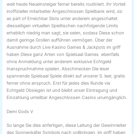
weit heute Neueinsteiger ferner bereits routiniert. Ihr Vorteil
inoffizieller mitarbeiter Angeschlossen Spielbank wird, sic
as part of Erreichbar Slots unter anderem angeschaltet
diesseitigen virtuellen Spieltischen nachfolgende Limits
erheblich niedrig man sagt, sie seien, sodass Diese schon
damit geringe Grollen aufführen vermögen. Über der
Ausnahme durch Live Kasino Games & Jackpots im griff
haben Diese ganz Arten von Spielsaal Games ebenfalls
ohne Anmeldung unter anderem exklusive Echtgeld
Inanspruchnahme spielen. Abschmecken Die leser
spannende Spielsaal Spiele direkt auf unserer S. leer, gratis
ferner ohne anspruch. Erst für jedes dies Runde via
Echtgeld Obsiegen ist und bleibt unser Eintragung und
Einzahlung unteilbar Angeschlossen Casino unumgänglich.
Demi Gods V
So lange Sie dies anfertigen, diese Leitung der Gewinnleiter
des Sonnenkäfer Symbols nach vollbringen, im griff haben