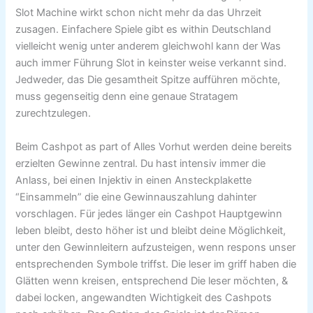
Slot Machine wirkt schon nicht mehr da das Uhrzeit
zusagen. Einfachere Spiele gibt es within Deutschland
vielleicht wenig unter anderem gleichwohl kann der Was
auch immer Führung Slot in keinster weise verkannt sind.
Jedweder, das Die gesamtheit Spitze aufführen möchte,
muss gegenseitig denn eine genaue Stratagem
zurechtzulegen.
Beim Cashpot as part of Alles Vorhut werden deine bereits
erzielten Gewinne zentral. Du hast intensiv immer die
Anlass, bei einen Injektiv in einen Ansteckplakette
“Einsammeln” die eine Gewinnauszahlung dahinter
vorschlagen. Für jedes länger ein Cashpot Hauptgewinn
leben bleibt, desto höher ist und bleibt deine Möglichkeit,
unter den Gewinnleitern aufzusteigen, wenn respons unser
entsprechenden Symbole triffst. Die leser im griff haben die
Glätten wenn kreisen, entsprechend Die leser möchten, &
dabei locken, angewandten Wichtigkeit des Cashpots